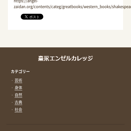
https://angel-
zaidan.org/contents/categ/greatbooks/western_books/shakespea
カテゴリー
芸術
身体
自然
古典
社会