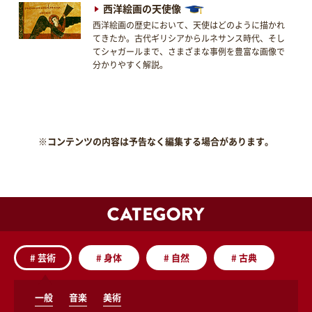
西洋絵画の天使像
西洋絵画の歴史において、天使はどのように描かれ
てきたか。古代ギリシアからルネサンス時代、そし
てシャガールまで、さまざまな事例を豊富な画像で
分かりやすく解説。
※コンテンツの内容は予告なく編集する場合があります。
#
芸術
#
身体
#
自然
#
古典
一般
音楽
美術