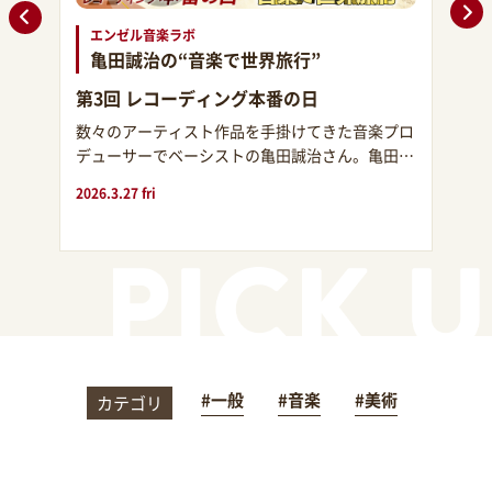
エンゼル音楽ラボ
エン
亀田誠治の“音楽で世界旅行”
亀
第3回 レコーディング本番の日
第2
心を動
数々のアーティスト作品を手掛けてきた音楽プロ
数々
絵と
デューサーでベーシストの亀田誠治さん。亀田さ
デュ
奈川沖
んが中心となり世界の楽器を集めて一つの曲を演
んが
2026.3.27 fri
2026.3
奏するプロジェクト「エンゼル音楽ラボ 亀田誠
奏す
治の“音楽で世界旅行”」を3回にわたりお届しま
治の
す。
す。
#一般
#音楽
#美術
カテゴリ