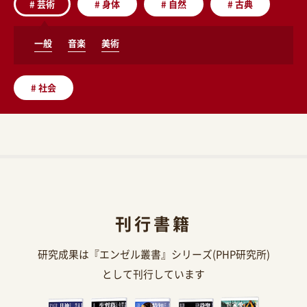
#
芸術
#
身体
#
自然
#
古典
一般
音楽
美術
#
社会
刊行書籍
研究成果は『エンゼル叢書』シリーズ(PHP研究所)
として刊行しています