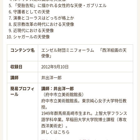
「受胎告知」に描かれる女性的な天使・ガブリエル
守護者としての天使
演奏とコーラスはどっちが格上か
反宗教改革の時代における天使像
近現代における天使像
シャガールの天使像
コンテンツ名
エンゼル財団ミニフォーラム 「西洋絵画の天
使像」
収録日
2012年9月10日
講師
井出洋一郎
簡易プロフィ
講師：
井出洋一郎
ール
（府中市立美術館館長）
府中市立美術館館長。東京純心女子大学特任教
授。
1949年群馬県高崎市生まれ。上智大学フランス
語学科卒業。早稲田大学大学院博士課程（専攻
西洋美術史）。
詳しくはこちら