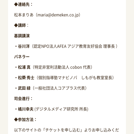
◆連絡先：
松本まりあ（
maria@demeken.co.jp
）
◆講師
：
基調講演
・谷川洋
（認定NPO法人AFEA アジア教育友好協会 理事長 ）
パネラー
・松浦 真
（特定非営利活動法人 cobon 代表）
・松榮 秀士
（個別指導塾マナビノバ しもがも教室室長）
・武田 緑
（一般社団法人コアプラス代表）
司会進行：
・橘川幸夫
(デジタルメディア研究所 所長)
◆参加方法：
以下のサイトの「チケットを申し込む」よりお申し込みくだ