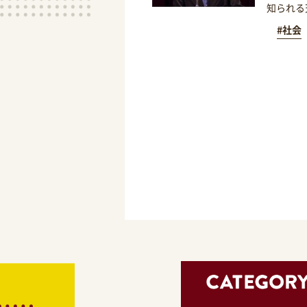
知られる
#社会