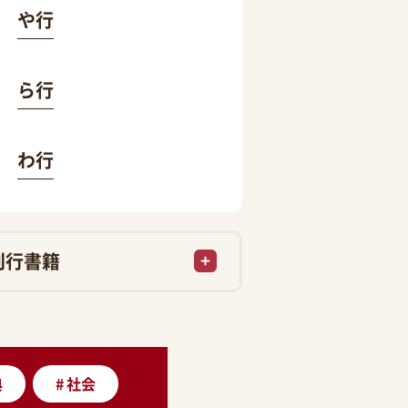
や行
ら行
わ行
刊行書籍
典
#
社会