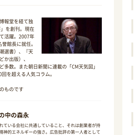
博報堂を経て独
評」を創刊。現在
活躍。2007年
名誉館長に就任。
潮選書）、『天
どか出版）、
ど多数。また朝日新聞に連載の「CM天気図」
00回を超える人気コラム。
のものです
の中の森永
れている会社に共通していること、それは創業者が持
精神的エネルギーの強さ。広告批評の第一人者として