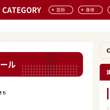
CATEGORY
芸術
身体
ール
きち