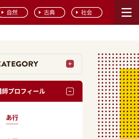
自然
古典
社会
講師プロフィール
あ行