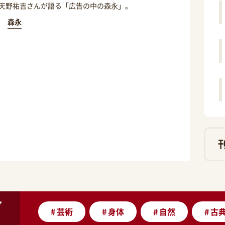
天野祐吉さんが語る「広告の中の森永」。
森永
#
芸術
#
身体
#
自然
#
古