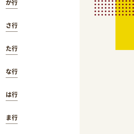
か行
さ行
た行
な行
は行
ま行