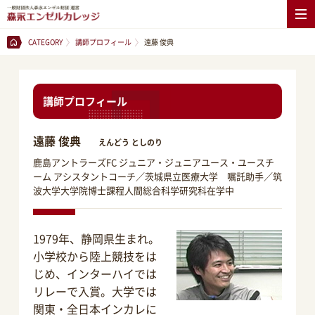
CATEGORY
講師プロフィール
遠藤 俊典
講師プロフィール
遠藤 俊典
えんどう としのり
鹿島アントラーズFC ジュニア・ジュニアユース・ユースチ
ーム アシスタントコーチ／茨城県立医療大学 嘱託助手／筑
波大学大学院博士課程人間総合科学研究科在学中
1979年、静岡県生まれ。
小学校から陸上競技をは
じめ、インターハイでは
リレーで入賞。大学では
関東・全日本インカレに