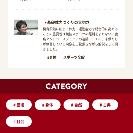
基礎体力づくりの大切さ
発育段階に応じて体力・運動能力を総合的に高める
ことの重要性は競技スポーツの種別をまたない。鹿
島アントラーズジュニアの遠藤コーチに、子供たち
が練習している映像をご覧頂きながら解説をして頂
きました。
#身体
スポーツ全般
#
芸術
#
身体
#
自然
#
古典
#
社会