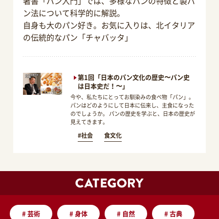
著書「パン入門」では、多様なパンの特徴と製パ
ン法について科学的に解説。
自身も大のパン好き。お気に入りは、北イタリア
の伝統的なパン「チャバッタ」
第1回「日本のパン文化の歴史〜パン史
は日本史だ！〜」
今や、私たちにとってお馴染みの食べ物「パン」。
パンはどのようにして日本に伝来し、主食になった
のでしょうか。 パンの歴史を学ぶと、日本の歴史が
見えてきます。
#社会
食文化
#
芸術
#
身体
#
自然
#
古典