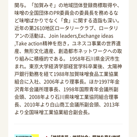
関与。「加賀みそ」の地域団体登録商標取得や、
味噌の全国団体のPR委員会の委員長を務めるな
ど味噌ばかりでなく「食」に関する造詣も深い。
近年の第2610地区ロータリークラブ、ロータリ
アンの活動は、Join leaders,Exchange ideas
,Take action精神を抱き，ユネスコ事業の世界遺
産、無形文化遺産、創造都市ネットワークへの取
り組みに積極的である。 1958年石川県金沢市生
まれ。東京大学経済学部経営学科卒業後、太陽神
戸銀行勤務を経て1988年加賀味噌食品工業協業
組合に入社、2006年より理事長。ほか1997年金
沢青年会議所理事長、1998年国際青年会議所副
会頭、2008年より石川県味噌工業協同組合理事
長、2010年より白山商工会議所副会頭、2013年
より全国味噌工業協業組合副会長。
「地球市民・地球社会」精神を育む地域