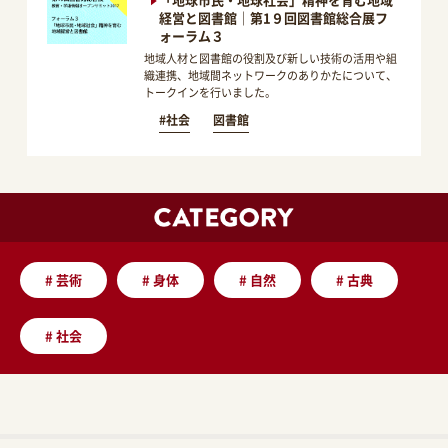
経営と図書館｜第1９回図書館総合展フ
ォーラム３
地域人材と図書館の役割及び新しい技術の活用や組
織連携、地域間ネットワークのありかたについて、
トークインを行いました。
#社会
図書館
#
芸術
#
身体
#
自然
#
古典
#
社会