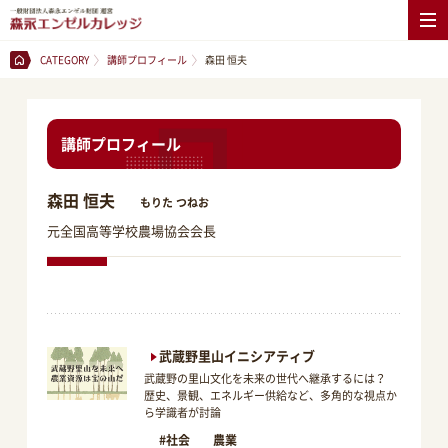
CATEGORY
講師プロフィール
森田 恒夫
講師プロフィール
森田 恒夫
もりた つねお
元全国高等学校農場協会会長
武蔵野里山イニシアティブ
武蔵野の里山文化を未来の世代へ継承するには？
歴史、景観、エネルギー供給など、多角的な視点か
ら学識者が討論
#社会
農業