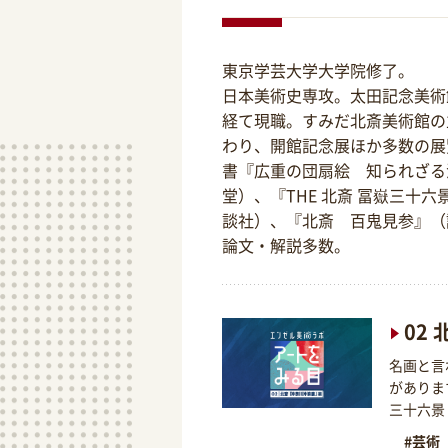
東京学芸大学大学院修了。
日本美術史専攻。太田記念美術
経て現職。すみだ北斎美術館の
わり、開館記念展ほか多数の展
書『広重の団扇絵 知られざる
堂）、『THE 北斎 冨嶽三十六景
談社）、『北斎 百鬼見参』（
論文・解説多数。
02
名画と言
がありま
三十六景
#芸術