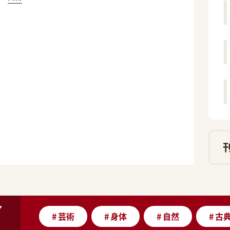
#
芸術
#
身体
#
自然
#
古