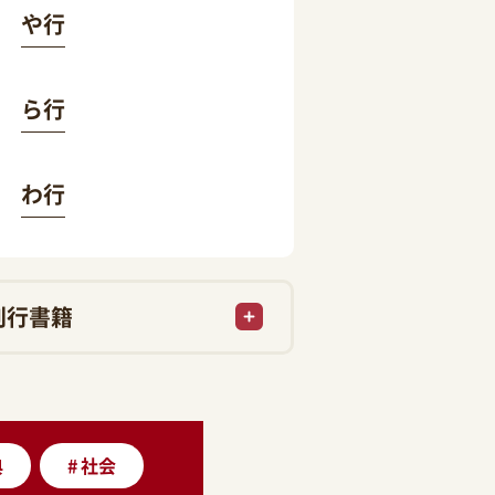
や行
ら行
わ行
刊行書籍
典
#
社会