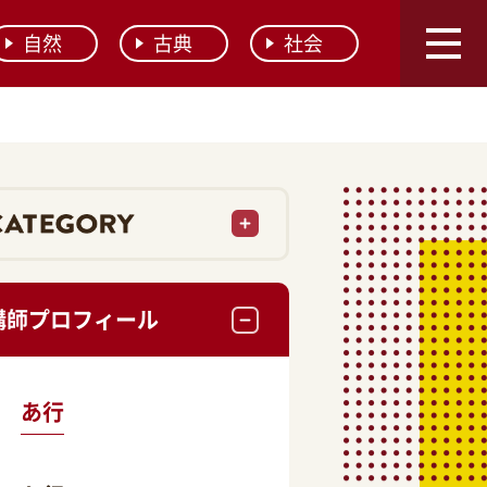
自然
古典
社会
講師プロフィール
あ行