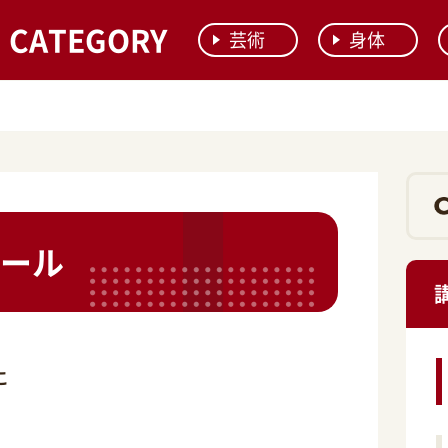
CATEGORY
芸術
身体
ール
こ