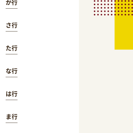
か行
さ行
た行
な行
は行
ま行