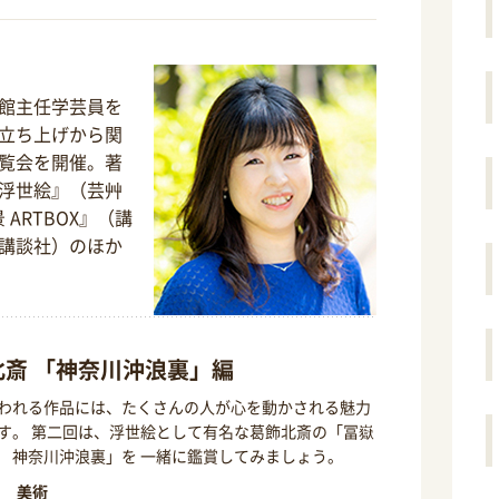
館主任学芸員を
立ち上げから関
覧会を開催。著
浮世絵』（芸艸
 ARTBOX』（講
講談社）のほか
 北斎 「神奈川沖浪裏」編
われる作品には、たくさんの人が心を動かされる魅力
す。 第二回は、浮世絵として有名な葛飾北斎の「冨嶽
 神奈川沖浪裏」を 一緒に鑑賞してみましょう。
美術