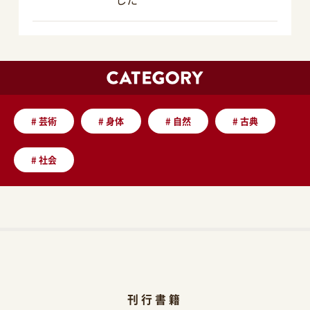
#
芸術
#
身体
#
自然
#
古典
#
社会
刊行書籍