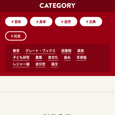
#
芸術
#
身体
#
自然
#
古典
#
社会
教育
グレート・ブックス
図書館
家族
子ども研究
農業
食文化
森永
天使論
レジャー論
自分史
論文