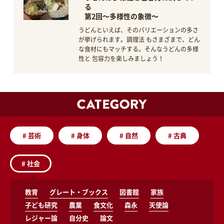
る
第2回～多様性の象徴～
うどんといえば、そのバリエーションの多さ
が挙げられます。調理法 もさまざまで、どん
な食材にもマッチする。そんなうどんの多様
性と 包容力を楽しみましょう！
#
芸術
#
身体
#
自然
#
古典
#
社会
教育
グレート・ブックス
図書館
家族
子ども研究
農業
食文化
森永
天使論
レジャー論
自分史
論文