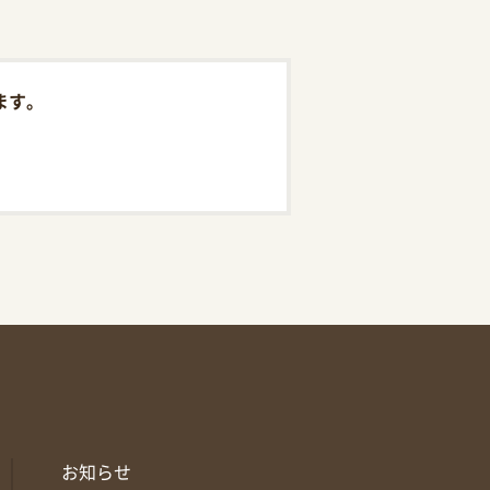
ます。
お知らせ