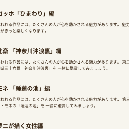
 ゴッホ「ひまわり」編
言われる作品には、たくさんの人が心を動かされる魅力があります。 魅
とがきっと楽しくなります。
 北斎 「神奈川沖浪裏」編
言われる作品には、たくさんの人が心を動かされる魅力があります。 第
嶽三十六景 神奈川沖浪裏」を 一緒に鑑賞してみましょう。
 モネ 「睡蓮の池」編
言われる作品には、たくさんの人が心を動かされる魅力があります。 第
・モネの「睡蓮の池」を 一緒に鑑賞してみましょう。
 夢二が描く女性編