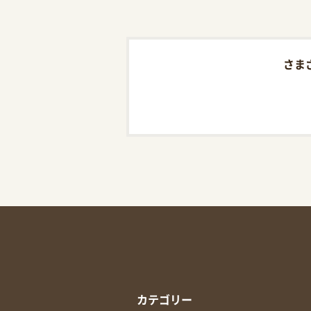
さま
カテゴリー