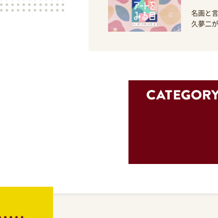
名画と
久夢二