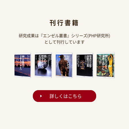
刊行書籍
研究成果は『エンゼル叢書』シリーズ(PHP研究所)
として刊行しています
詳しくはこちら