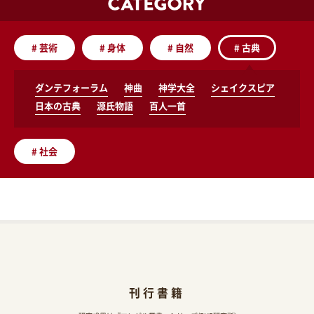
#
芸術
#
身体
#
自然
#
古典
ダンテフォーラム
神曲
神学大全
シェイクスピア
日本の古典
源氏物語
百人一首
#
社会
刊行書籍