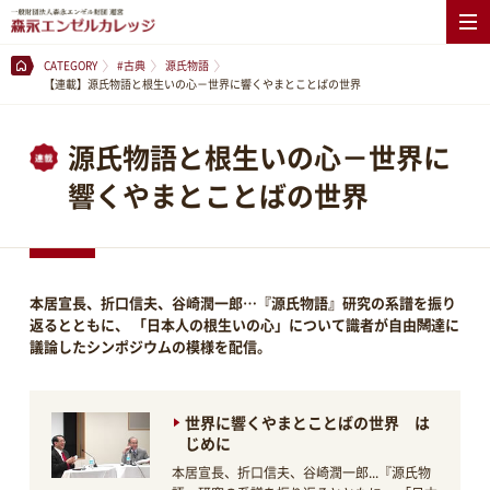
CATEGORY
#古典
源氏物語
【連載】源氏物語と根生いの心－世界に響くやまとことばの世界
源氏物語と根生いの心－世界に
響くやまとことばの世界
本居宣長、折口信夫、谷崎潤一郎…『源氏物語』研究の系譜を振り
返るとともに、 「日本人の根生いの心」について識者が自由闊達に
議論したシンポジウムの模様を配信。
世界に響くやまとことばの世界 は
じめに
本居宣長、折口信夫、谷崎潤一郎...『源氏物