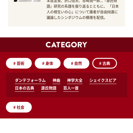
本居宣長、折口信夫、谷崎潤一郎...『源氏物
語』研究の系譜を振り返るとともに、 「日本
人の根生いの心」について識者が自由闊達に
議論したシンポジウムの模様を配信。
#
芸術
#
身体
#
自然
#
古典
ダンテフォーラム
神曲
神学大全
シェイクスピア
日本の古典
源氏物語
百人一首
#
社会