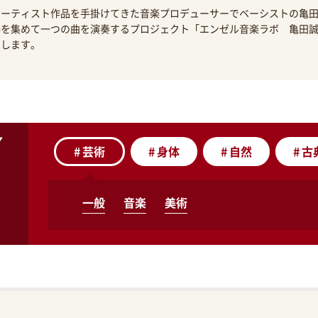
アーティスト作品を手掛けてきた音楽プロデューサーでベーシストの亀
を集めて一つの曲を演奏するプロジェクト「エンゼル音楽ラボ 亀田誠
届します。
#
芸術
#
身体
#
自然
#
古
一般
音楽
美術