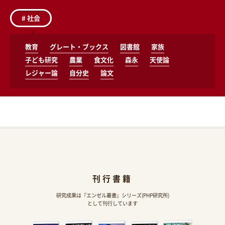
#
社会
教育
グレート・ブックス
図書館
家族
子ども研究
農業
食文化
森永
天使論
レジャー論
自分史
論文
刊行書籍
研究成果は『エンゼル叢書』シリーズ(PHP研究所)
として刊行しています