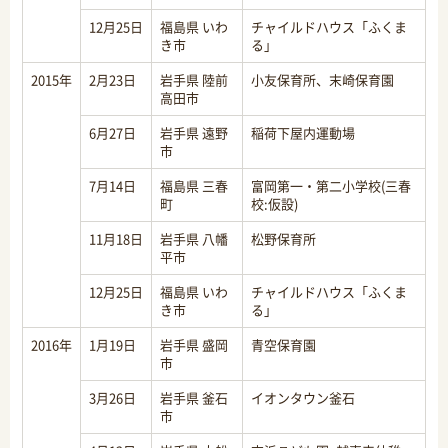
12月25日
福島県 いわ
チャイルドハウス「ふくま
き市
る」
2015年
2月23日
岩手県 陸前
小友保育所、末崎保育園
高田市
6月27日
岩手県 遠野
稲荷下屋内運動場
市
7月14日
福島県 三春
富岡第一・第二小学校(三春
町
校:仮設)
11月18日
岩手県 八幡
松野保育所
平市
12月25日
福島県 いわ
チャイルドハウス「ふくま
き市
る」
2016年
1月19日
岩手県 盛岡
青空保育園
市
3月26日
岩手県 釜石
イオンタウン釜石
市