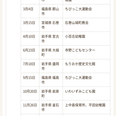
3月4日
福島県 郡山
ちびっこ大運動会
市
3月15日
宮城県 石巻
石巻山城町教会
市
4月10日
岩手県 宮古
小百合幼稚園
市
6月23日
岩手県 大槌
寺野こどもセンター
町
7月18日
岩手県 盛岡
もりおか歴史文化館
市
9月15日
福島県 福島
ちびっこ大運動会
市
10月20日
岩手県 岩泉
いわいずみこども園
町
11月26日
岩手県 釜石
上中島保育所、平田幼稚園
市