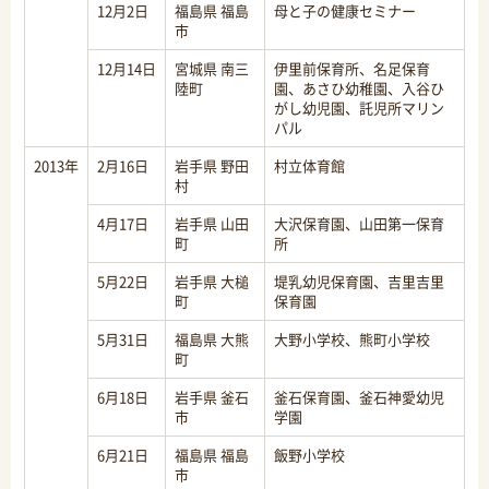
12月2日
福島県 福島
母と子の健康セミナー
市
12月14日
宮城県 南三
伊里前保育所、名足保育
陸町
園、あさひ幼稚園、入谷ひ
がし幼児園、託児所マリン
パル
2013年
2月16日
岩手県 野田
村立体育館
村
4月17日
岩手県 山田
大沢保育園、山田第一保育
町
所
5月22日
岩手県 大槌
堤乳幼児保育園、吉里吉里
町
保育園
5月31日
福島県 大熊
大野小学校、熊町小学校
町
6月18日
岩手県 釜石
釜石保育園、釜石神愛幼児
市
学園
6月21日
福島県 福島
飯野小学校
市