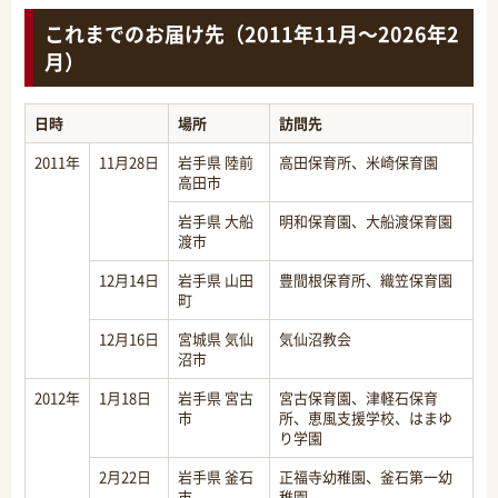
これまでのお届け先（2011年11月～2026年2
月）
日時
場所
訪問先
2011年
11月28日
岩手県 陸前
高田保育所、米崎保育園
高田市
岩手県 大船
明和保育園、大船渡保育園
渡市
12月14日
岩手県 山田
豊間根保育所、織笠保育園
町
12月16日
宮城県 気仙
気仙沼教会
沼市
2012年
1月18日
岩手県 宮古
宮古保育園、津軽石保育
市
所、恵風支援学校、はまゆ
り学園
2月22日
岩手県 釜石
正福寺幼稚園、釜石第一幼
市
稚園