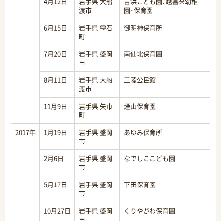
4月12日
岩手県 大船
吉浜こども園､越喜来幼稚
渡市
園･保育園
6月15日
岩手県 雫石
御明神保育所
町
7月20日
岩手県 盛岡
南仙北保育園
市
8月11日
岩手県 大船
三陸公民館
渡市
11月9日
岩手県 矢巾
煙山保育園
町
2017年
1月19日
岩手県 盛岡
あゆみ保育所
市
2月6日
岩手県 盛岡
なでしここども園
市
5月17日
岩手県 盛岡
下田保育園
市
10月27日
岩手県 盛岡
くりやがわ保育園
市