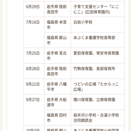
6月29日
岩手県 陸前
子育て支援センター「にこ
高田市
にこ」(広田保育園内)
7月16日
福島県 本宮
白岩小学校
市
福島県 郡山
あぶくま養護学校高等部
市
7月25日
岩手県 宮古
愛宕保育園、常安寺保育園
市
8月28日
岩手県 陸前
竹駒保育園、長部保育所
高田市
9月21日
岩手県 八幡
つどいの広場「たからっこ
平市
広場」
9月27日
岩手県 大船
猪川保育園、立根保育園
渡市
福島県 田村
岩井沢小学校・古道小学校
市
合同朗読会
10月3日
福島県 郡山
あぶくま養護学校小中学部