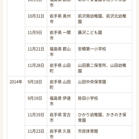
市
10月31日
岩手県 奥州
前沢南幼稚園、前沢北幼稚
市
園
11月9日
岩手県 一関
藤沢こども園
市
11月21日
福島県 郡山
安積第一小学校
市
11月28日
岩手県 山田
山田第二保育所、山田幼稚
町
園
2014年
9月18日
岩手県 山田
山田中央保育園
町
9月19日
福島県 伊達
掛田小学校
市
11月19日
岩手県 宮古
ひかり幼稚園、かきのき保
市
育園
11月23日
岩手県 久慈
市民体育館
市