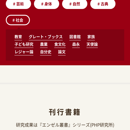
#
芸術
#
身体
#
自然
#
古典
#
社会
教育
グレート・ブックス
図書館
家族
子ども研究
農業
食文化
森永
天使論
レジャー論
自分史
論文
刊行書籍
研究成果は『エンゼル叢書』シリーズ(PHP研究所)