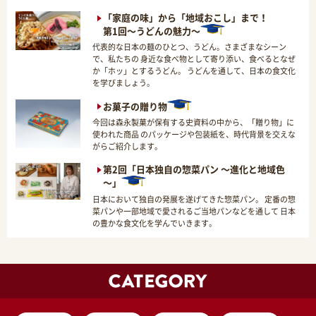
「家庭の味」から「地域おこし」まで！
第1回～うどんの魅力～
代表的な日本の麺のひとつ、うどん。さまざまなシーン
で、私たちの 身近な食べ物として寄り添い、食べるとなぜ
か「ホッ」とするうどん。 うどんを通して、日本の食文化
を学びましょう。
お菓子の贈り物
今回は森永製菓が保有する史資料の中から、「贈り物」に
使われた商品 のパッケージや包装紙を、時代背景を交えな
がらご紹介します。
第2回「日本独自の惣菜パン ～進化と地域色
～」
日本において独自の発展を遂げてきた惣菜パン。 定番の惣
菜パンや一部地域で愛されるご当地パンなどを通して 日本
の豊かな食文化を学んでいきます。