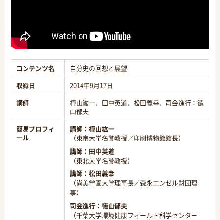
コンテンツ名
自分史の回想と展望
収録日
2014年9月17日
講師
樺山紘一、田中英道、松田義幸、司会進行：徳
山郁夫
簡易プロフィ
講師：
樺山紘一
ール
（東京大学名誉教授／印刷博物館館長）
講師：
田中英道
（東北大学名誉教授）
講師：
松田義幸
（尚美学園大学理事長／森永エンゼル財団理
事）
司会進行：
徳山郁夫
（千葉大学環境健康フィールド科学センター