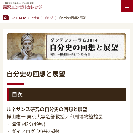
CATEGORY
#社会
自分史
自分史の回想と展望
自分史の回想と展望
目次
ルネサンス研究の自分史の回想と展望
樺山紘一 東京大学名誉教授／印刷博物館館長
・講演 (42分49秒)
・ダイアログ (29分25秒)