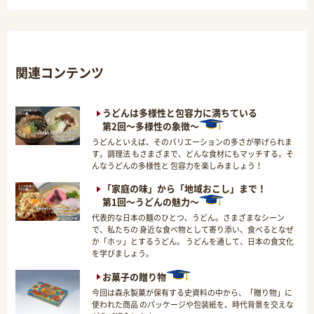
関連コンテンツ
うどんは多様性と包容力に満ちている
第2回～多様性の象徴～
うどんといえば、そのバリエーションの多さが挙げられま
す。調理法 もさまざまで、どんな食材にもマッチする。そ
んなうどんの多様性と 包容力を楽しみましょう！
「家庭の味」から「地域おこし」まで！
第1回～うどんの魅力～
代表的な日本の麺のひとつ、うどん。さまざまなシーン
で、私たちの 身近な食べ物として寄り添い、食べるとなぜ
か「ホッ」とするうどん。 うどんを通して、日本の食文化
を学びましょう。
お菓子の贈り物
今回は森永製菓が保有する史資料の中から、「贈り物」に
使われた商品 のパッケージや包装紙を、時代背景を交えな