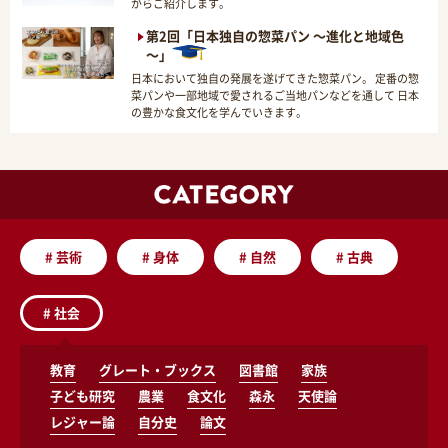
がらご紹介します。
第2回「日本独自の惣菜パン ～進化と地域色
～」
日本において独自の発展を遂げてきた惣菜パン。 定番の惣
菜パンや一部地域で愛されるご当地パンなどを通して 日本
の豊かな食文化を学んでいきます。
#
芸術
#
身体
#
自然
#
古典
#
社会
教育
グレート・ブックス
図書館
家族
子ども研究
農業
食文化
森永
天使論
レジャー論
自分史
論文