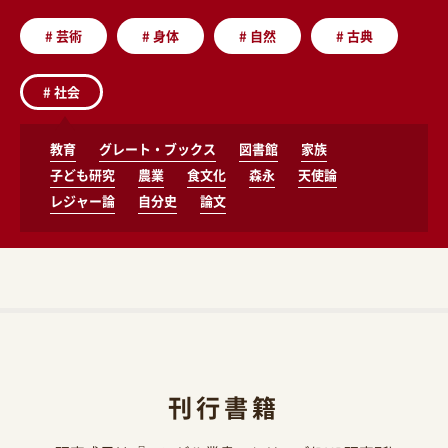
#
芸術
#
身体
#
自然
#
古典
#
社会
教育
グレート・ブックス
図書館
家族
子ども研究
農業
食文化
森永
天使論
レジャー論
自分史
論文
刊行書籍