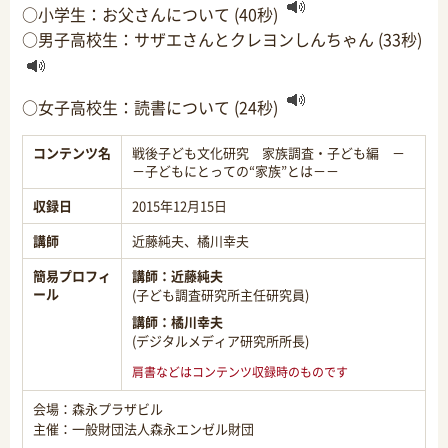
○
小学生：お父さんについて (40秒)
○
男子高校生：サザエさんとクレヨンしんちゃん (33秒)
○
女子高校生：読書について (24秒)
コンテンツ名
戦後子ども文化研究 家族調査・子ども編 －
－子どもにとっての“家族”とは－－
収録日
2015年12月15日
講師
近藤純夫、橘川幸夫
簡易プロフィ
講師：近藤純夫
ール
(子ども調査研究所主任研究員)
講師：橘川幸夫
(デジタルメディア研究所所長)
肩書などはコンテンツ収録時のものです
会場：森永プラザビル
主催：一般財団法人森永エンゼル財団