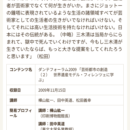
者が芸術家でなくて何が生きがいか。まさにジョットー
の鐘塔に表現されているような生活の諸領域すべてが芸
術家としての生活者の生きがいでなければいけない。そ
してそれには高い生活技術を持たなければいけない。日
本にはその伝統がある。（中略）三木清は当局からにら
まれて、獄中で死んでいくわけですが、今もし三木清が
生きていたならば、もっと大きな提案をしてくれたろう
と思います」（松田）
コンテンツ名
ダンテフォーラム2009 「芸術都市の創造
（２） 世界遺産モデル・フィレンツェに学
ぶ」
収録日
2009年11月15日
講師
樺山紘一、田中英道、松田義幸
簡易プロフィ
講師：
樺山紘一
ール
（印刷博物館館長）
講師：
田中英道
（東北大学名誉教授）