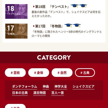
第18回 『テンペスト』
最後の劇作品『テンペスト』で、シェイクスピアは何を伝
えたかったのか。
第17回 『冬物語』
『冬物語』に隠されたヘンリー8世の時代のイングランドと
ローマとの関係
#
芸術
#
身体
#
自然
#
古典
ダンテフォーラム
神曲
神学大全
シェイクスピア
日本の古典
源氏物語
百人一首