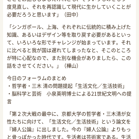
度見直し、それを再認識して現代に生かしていくことが
必要だろうと思います」（田中）
「シンガポール、上海、それぞれに伝統的に積み上げた
知識、あるいはデザイン等を取り戻す必要があるといっ
て、いろいろな形でチャレンジが始まっています。それ
に比べると我が国は遅れてしまったなと、そこのところ
が特に心配なので、また別な機会がありましたら、この
話をさせてください。」（樺山）
今日のフォーラムのまとめ
・哲学者・三木 清の問題提起「生活文化／生活技術」
・脳科学と芸術 小泉英明博士による21世紀文明への提
言
「第２次大戦の最中に、京都大学の哲学者・三木清が女
性たちに向けて、「生活文化／生活技術」という論文を
『婦人公論』に出しました。今の『婦人公論』よりもっ
と骨っぽかった時代です。生活者は芸術家である。生活