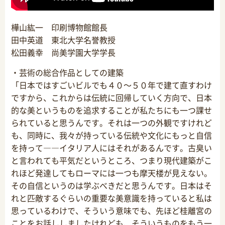
樺山紘一 印刷博物館館長
田中英道 東北大学名誉教授
松田義幸 尚美学園大学学長
・芸術の総合作品としての建築
「日本ではすごいビルでも４０～５０年で建て直すわけ
ですから、これからは伝統に回帰していく方向で、日本
的な美というものを追求することが私たちにも一つ課せ
られていると思うんです。それは一つの外観ですけれど
も、同時に、我々が持っている伝統や文化にもっと自信
を持って――イタリア人にはそれがあるんです。古臭い
と言われても平気だというところ、つまり現代建築がこ
れほど発達してもローマには一つも摩天楼が見えない。
その自信というのは学ぶべきだと思うんです。日本はそ
れと匹敵するぐらいの重要な美意識を持っていると私は
思っているわけで、そういう意味でも、先ほど桂離宮の
ことをお話ししましたけれども、そういうものをもう一