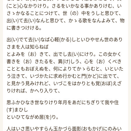
(こと)心なかりけり。さるをいかなる事かありけむ、い
さゝかなることにつけて、世（の）中をうしと思ひて、
出(い)て去(い)なんと思ひて、かゝる歌をなんよみて、物
に書きつけける。
出(い)でて去(い)なば心軽(かる)しといひやせん世のあり
さまを人は知らねば
とよみを（お）きて、出でし去(い)にけり。この女かく
書きを（お）きたるを、異(け)しう、心を（お）くべき
ことともおぼえぬを、何によりてかゝらむと、いといた
う泣きて、いづかたに求め行かむと門(かど)に出でて、
と見かう見みけれど、いづこをはかりとも覚(おぼ)えざ
りければ、かへり入りて、
思ふかひなき世なりけり年月をあだにちぎりて我や住
(す)まひし
といひてながめ居(を)り。
人はいさ思いやすらん玉かづら面影(おもかげ)にのみい