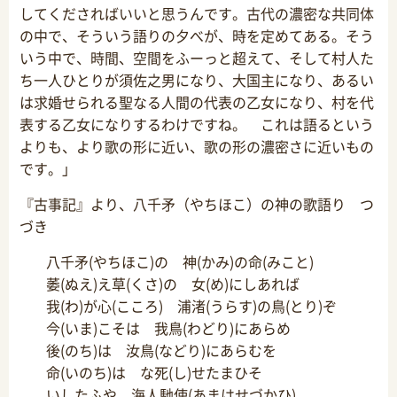
してくださればいいと思うんです。古代の濃密な共同体
の中で、そういう語りの夕べが、時を定めてある。そう
いう中で、時間、空間をふーっと超えて、そして村人た
ち一人ひとりが須佐之男になり、大国主になり、あるい
は求婚せられる聖なる人間の代表の乙女になり、村を代
表する乙女になりするわけですね。 これは語るという
よりも、より歌の形に近い、歌の形の濃密さに近いもの
です。」
『古事記』より、八千矛（やちほこ）の神の歌語り つ
づき
八千矛(やちほこ)の 神(かみ)の命(みこと)
萎(ぬえ)え草(くさ)の 女(め)にしあれば
我(わ)が心(こころ) 浦渚(うらす)の鳥(とり)ぞ
今(いま)こそは 我鳥(わどり)にあらめ
後(のち)は 汝鳥(などり)にあらむを
命(いのち)は な死(し)せたまひそ
いしたふや 海人馳使(あまはせづかひ)