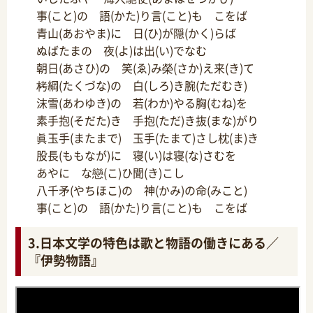
事(こと)の 語(かた)り言(こと)も こをば
青山(あおやま)に 日(ひ)が隠(かく)らば
ぬばたまの 夜(よ)は出(い)でなむ
朝日(あさひ)の 笑(ゑ)み榮(さか)え来(き)て
栲綱(たくづな)の 白(しろ)き腕(ただむき)
沫雪(あわゆき)の 若(わか)やる胸(むね)を
素手抱(そだた)き 手抱(ただ)き抜(まな)がり
眞玉手(またまで) 玉手(たまて)さし枕(ま)き
股長(ももなが)に 寝(い)は寝(な)さむを
あやに な戀(こ)ひ聞(き)こし
八千矛(やちほこ)の 神(かみ)の命(みこと)
事(こと)の 語(かた)り言(こと)も こをば
3.日本文学の特色は歌と物語の働きにある／
『伊勢物語』