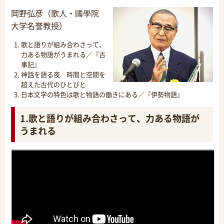
岡野弘彦（歌人・國學院
大学名誉教授）
歌と語りが組み合わさって、
力ある物語がうまれる／『古
事記』
神話を語る夜 時間と空間を
超えた古代のひとびと
日本文学の特色は歌と物語の働きにある／『伊勢物語』
1.歌と語りが組み合わさって、力ある物語が
うまれる