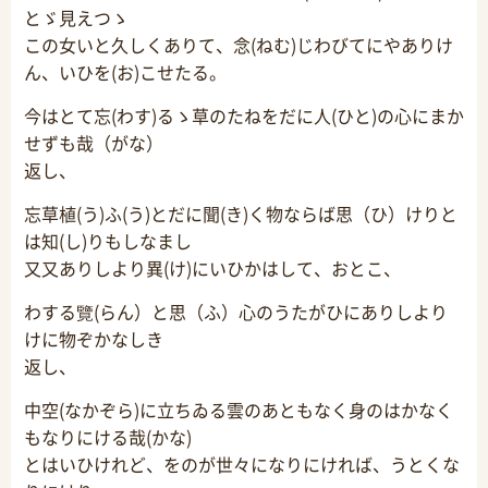
とゞ見えつゝ
この女いと久しくありて、念(ねむ)じわびてにやありけ
ん、いひを(お)こせたる。
今はとて忘(わす)るゝ草のたねをだに人(ひと)の心にまか
せずも哉（がな）
返し、
忘草植(う)ふ(う)とだに聞(き)く物ならば思（ひ）けりと
は知(し)りもしなまし
又又ありしより異(け)にいひかはして、おとこ、
わする覽(らん）と思（ふ）心のうたがひにありしより
けに物ぞかなしき
返し、
中空(なかぞら)に立ちゐる雲のあともなく身のはかなく
もなりにける哉(かな)
とはいひけれど、をのが世々になりにければ、うとくな