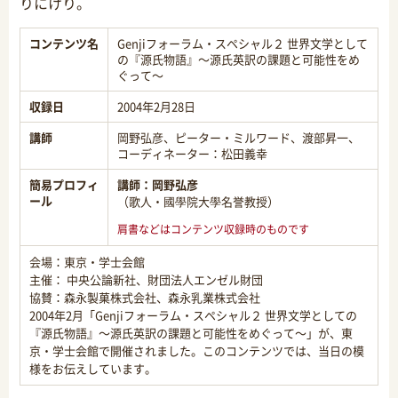
りにけり。
コンテンツ名
Genjiフォーラム・スペシャル２ 世界文学として
の『源氏物語』～源氏英訳の課題と可能性をめ
ぐって～
収録日
2004年2月28日
講師
岡野弘彦、ピーター・ミルワード、渡部昇一、
コーディネーター：松田義幸
簡易プロフィ
講師：
岡野弘彦
ール
（歌人・國學院大學名誉教授）
肩書などはコンテンツ収録時のものです
会場：東京・学士会館
主催： 中央公論新社、財団法人エンゼル財団
協賛：森永製菓株式会社、森永乳業株式会社
2004年2月「Genjiフォーラム・スペシャル２ 世界文学としての
『源氏物語』～源氏英訳の課題と可能性をめぐって～」が、東
京・学士会館で開催されました。このコンテンツでは、当日の模
様をお伝えしています。