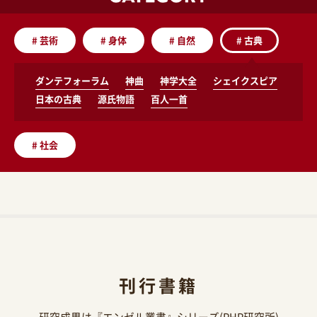
#
芸術
#
身体
#
自然
#
古典
ダンテフォーラム
神曲
神学大全
シェイクスピア
日本の古典
源氏物語
百人一首
#
社会
刊行書籍
研究成果は『エンゼル叢書』シリーズ(PHP研究所)