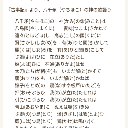
『古事記』より、八千矛（やちほこ）の神の歌語り
八千矛(やちほこ)の 神(かみ)の命(みこと)は
八島國(やしまくに) 妻枕(つまま)きかねて
遠々(とほどほ)し 高志(こし)の國(くに)に
賢(さかし)し女(め)を 有(あ)りと聞(き)かして
麗(くは)し女(め)を 有(あ)りと聞(き)こして
さ婚(よば)ひに 在立(ありた)たし
婚(よば)ひに 在通(ありかよ)はせ
太刀(たち)が緒(を)も いまだ解(と)かずて
襲(おすひ)をも いまだ解(と)かねば
嬢子(をとめ)の 寝(な)すや板戸(いたど)を
押(お)そぶらひ 我(わ)が立(た)たせれば
引(ひ)こづらひ 我(わ)が立(た)たせれば
青山(あおやま)に ぬえは鳴(な)きぬ
さ野(の)つ鳥(とり) 雉(きざし)は響(とよ)む
庭(には)つ鳥(とり) 鶏(かけ)は鳴(な)く
うれたくも 鳴(な)くなる鳥(とり)か