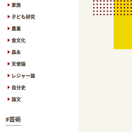
家族
子ども研究
農業
食文化
森永
天使論
レジャー論
自分史
論文
#
芸術