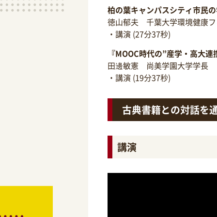
柏の葉キャンパスシティ市民の
徳山郁夫 千葉大学環境健康フ
・講演 (27分37秒)
『MOOC時代の”産学・高大連
田邊敏憲 尚美学園大学学長
・講演 (19分37秒)
古典書籍との対話を
講演