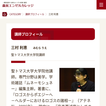
CATEGORY
講師プロフィール
三村 利恵
講師プロフィール
三村 利恵
みむら りえ
聖トマス大学大学院講師
聖トマス大学大学院他講
師。専門分野は美学。学
術雑誌『ムネーモシュネ
ー』編集主幹。著書に、
『ロゴスからポエジーへ
－ヘルダーにおけるロゴスの諸相－』（アテネ