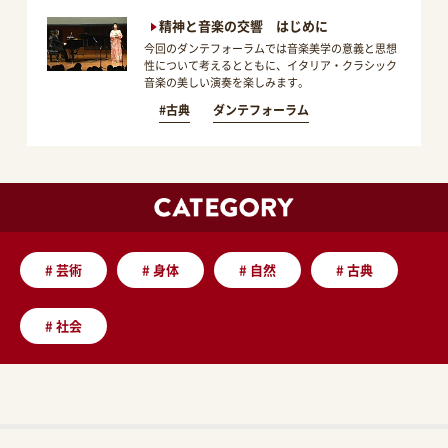
精神と音楽の交響 はじめに
今回のダンテフォーラムでは音楽美学の意義と思想
性について考えるとともに、イタリア・クラシック
音楽の美しい演奏を楽しみます。
#古典
ダンテフォーラム
#
芸術
#
身体
#
自然
#
古典
#
社会