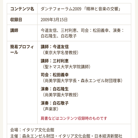
コンテンツ名
ダンテフォーラム2009 「精神と音楽の交響」
収録日
2009年3月15日
講師
今道友信、三村利恵、司会：松田義幸、演奏：
白石隆生、白石敬子
簡易プロフィ
講師：
今道友信
ール
（東京大学名誉教授）
講師：
三村利恵
（聖トマス大学大学院講師）
司会：
松田義幸
（尚美学園大学学長・森永エンゼル財団理事）
演奏：
白石隆生
（尚美学園大学教授）
演奏：
白石敬子
（声楽家）
肩書などはコンテンツ収録時のものです
会場：イタリア文化会館
主催：森永エンゼル財団・イタリア文化会館・日本経済新聞社