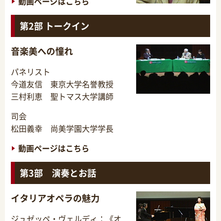
動画ページはこちら
第2部 トークイン
音楽美への憧れ
パネリスト
今道友信 東京大学名誉教授
三村利恵 聖トマス大学講師
司会
松田義幸 尚美学園大学学長
動画ページはこちら
第3部 演奏とお話
イタリアオペラの魅力
ジュゼッペ・ヴェルディ：《オ