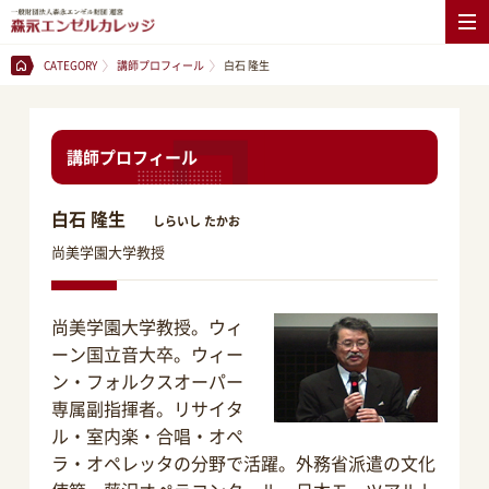
CATEGORY
講師プロフィール
白石 隆生
講師プロフィール
白石 隆生
しらいし たかお
尚美学園大学教授
尚美学園大学教授。ウィ
ーン国立音大卒。ウィー
ン・フォルクスオーパー
専属副指揮者。リサイタ
ル・室内楽・合唱・オペ
ラ・オペレッタの分野で活躍。外務省派遣の文化