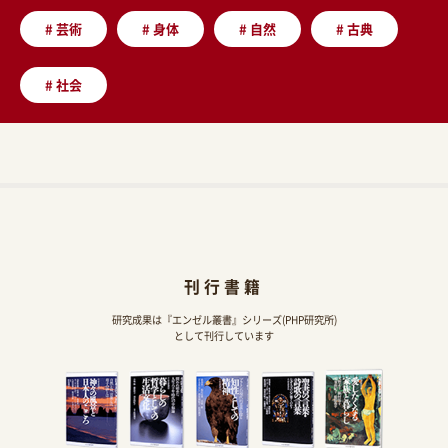
#
芸術
#
身体
#
自然
#
古典
#
社会
刊行書籍
研究成果は『エンゼル叢書』シリーズ(PHP研究所)
として刊行しています