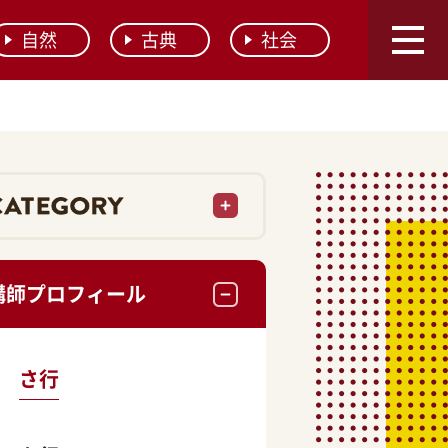
自然
古典
社会
講師プロフィール
さ行