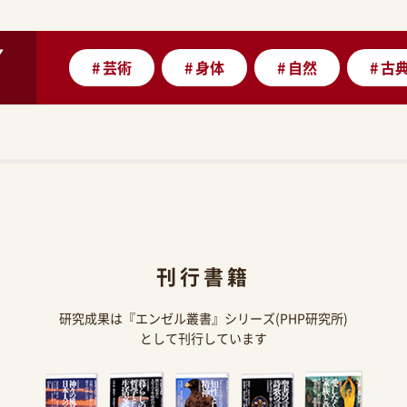
#
芸術
#
身体
#
自然
#
古
刊行書籍
研究成果は『エンゼル叢書』シリーズ(PHP研究所)
として刊行しています