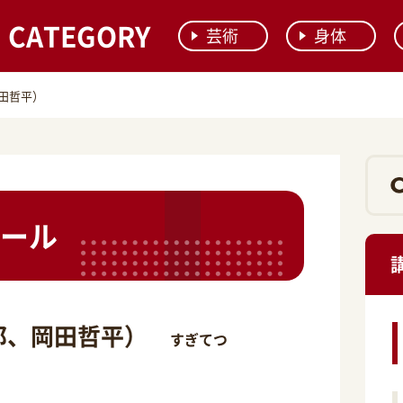
CATEGORY
芸術
身体
田哲平）
ール
郎、岡田哲平）
すぎてつ