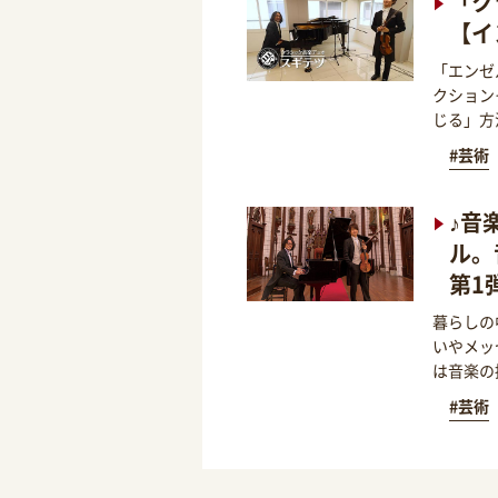
「ク
【イ
「エンゼ
クション
じる」方
#芸術
♪音
ル。
第1
暮らしの
いやメッ
は音楽の
#芸術