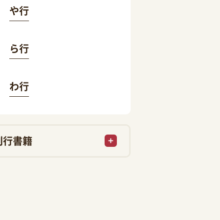
や行
ら行
わ行
刊行書籍