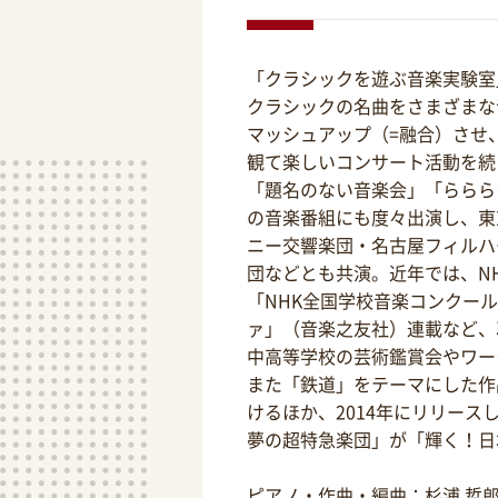
「クラシックを遊ぶ音楽実験室
クラシックの名曲をさまざまな
マッシュアップ（=融合）させ
観て楽しいコンサート活動を続
「題名のない音楽会」「ららら
の音楽番組にも度々出演し、東
ニー交響楽団・名古屋フィルハ
団などとも共演。近年では、N
「NHK全国学校音楽コンクー
ァ」（音楽之友社）連載など、
中高等学校の芸術鑑賞会やワー
また「鉄道」をテーマにした作
けるほか、2014年にリリース
夢の超特急楽団」が「輝く！日
ピアノ・作曲・編曲：杉浦 哲