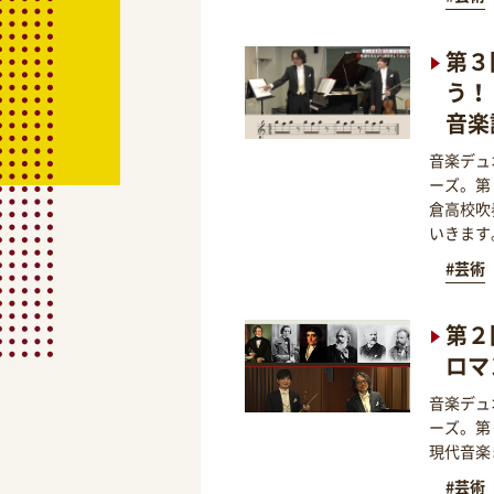
第３
う！
音楽
音楽デュ
ーズ。第
倉高校吹
いきます
#芸術
第２
ロマ
音楽デュ
ーズ。第
現代音楽
#芸術