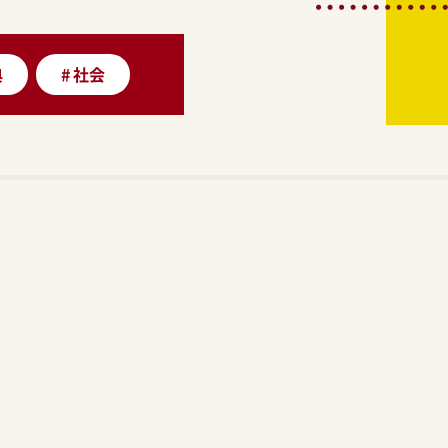
典
#
社会