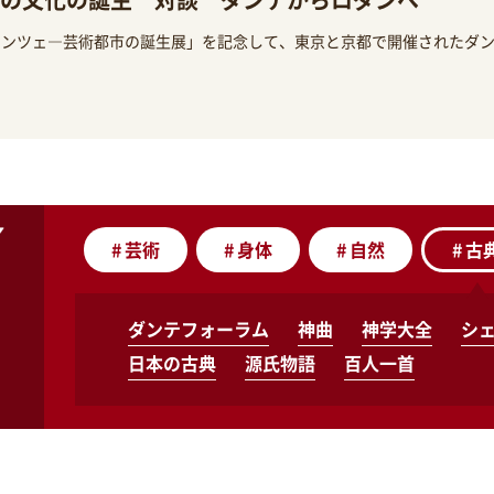
レンツェ―芸術都市の誕生展」を記念して、東京と京都で開催されたダ
#
芸術
#
身体
#
自然
#
古
ダンテフォーラム
神曲
神学大全
シ
日本の古典
源氏物語
百人一首