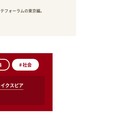
ンテフォーラムの東京編。
典
#
社会
ェイクスピア