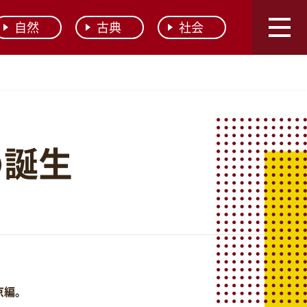
自然
古典
社会
の誕生
京編。