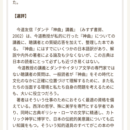
た。
【選評】
今道友信『ダンテ「神曲」講義』（みすず書房、
2002）は、今道教授が私的に行った『神曲』についての
講義に、聴講者との質疑応答を加えて、整理した本であ
る。『神曲』にはすでにいくつかの日本語訳があり、解
説や内外の著者による論及も少なくないが、この古典は
日本の読者にとって必ずしも近づき易くはない。
今道教授の講義とダンテやイタリア文学の専門家では
ない聴講者の質問は、一般読者が『神曲』をその時代と
文化のなかに正確に位置づけて理解するために、また私
たちの当面する環境と私たち自身の問題を考えるために
も、大いに役立つだろう。
著者はそういう仕事のためにおそらく最適の資格を備
えている。西洋の哲学、殊に美学を専門とする学者であ
り、同時に古典ギリシャ・ローマの文学に精通し、カト
リック神学に博学で、日本の伝統的美意識についても広
い知識をもつ。そういう知的道具のすべてがこの本の中