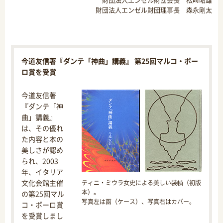
財団法人エンゼル財団理事長 森永剛太
今道友信著『ダンテ「神曲」講義』 第25回マルコ・ポー
ロ賞を受賞
今道友信著
『ダンテ「神
曲」講義』
は、その優れ
た内容と本の
美しさが認め
られ、2003
年、イタリア
文化会館主催
ティニ・ミウラ女史による美しい装幀（初版
本）。
の第25回マル
写真左は函（ケース）、写真右はカバー。
コ・ポーロ賞
を受賞しまし