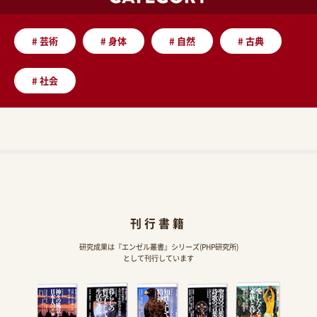
#
芸術
#
身体
#
自然
#
古典
#
社会
刊行書籍
研究成果は『エンゼル叢書』シリーズ(PHP研究所)
として刊行しています