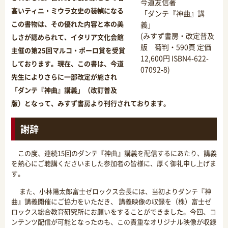
今道友信著
高いティニ・ミウラ女史の装幀になる
「ダンテ『神曲』講
この書物は、その優れた内容と本の美
義」
(みすず書房・改定普及
しさが認められて、イタリア文化会館
版 菊判・590頁 定価
主催の第25回マルコ・ポーロ賞を受賞
12,600円 ISBN4-622-
しております。現在、この書は、今道
07092-8)
先生によりさらに一部改定が施され
「ダンテ『神曲』講義」（改訂普及
版）となって、みすず書房より刊行されております。
謝辞
この度、連続15回のダンテ『神曲』講義を配信するにあたり、講義
を熱心にご聴講くださいました参加者の皆様に、厚く御礼申し上げま
す。
また、小林陽太郎富士ゼロックス会長には、当初よりダンテ『神
曲』講義開催にご協力をいただき、 講義映像の収録を
（株）富士ゼ
ロックス総合教育研究所
にお願いをすることができました。今回、コ
ンテンツ配信が可能となったのも、この貴重なオリジナル映像が収録