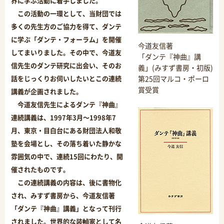
界に学ぶ活動に着手しました。
この活動の一環として、当財団では
多くの先生方のご協力を得て、ダンテ
に学ぶ「ダンテ・フォーラム」を開催
今道友信著
してまいりました。その中で、今道友
「ダンテ『神曲』講
信先生のダンテ研究に出会い、そのお
義」(みすず書房・初版)
話をじっくりお伺いしたいとこの連続
第25回マルコ・ポーロ
賞受賞
講義が企画されました。
今道友信先生によるダンテ『神曲』
連続講義は、1997年3月～1998年7
月、東京・目白台にある財団法人和敬
塾を会場とし、その落ち着いた静かな
雰囲気の中で、連続15回にわたり、開
催されたものです。
この連続講義の内容は、後に書物化
され、みすず書房から、今道友信著
「ダンテ『神曲』講義」となって刊行
されました。世界的な装幀家として名