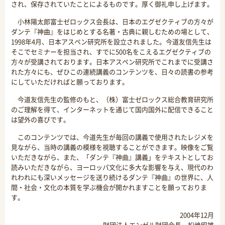
され、保存されていたことによるものです。厚く御礼申し上げます。
小林陽太郎富士ゼロックス会長は、日本のエグゼクティブの方々が
ダンテ『神曲』をはじめとする名著・古典に親しむための場として、
1998年4月、
日本アスペン研究所
を設立されました。今道友信先生は
そこでセミナーを担当され、すでに500名をこえるエグゼクティブの
方々が受講されております。日本アスペン研究所でこれまでに受講さ
れた方々にも、ぜひこの連続講義のコンテンツを、日々の読書の参考
にしていただければと願っております。
今道友信先生の監修のもと、（株）富士ゼロックス総合教育研究所
のご理解を得て、インターネットを通じて国内国外に配信できること
は望外の喜びです。
このコンテンツでは、今道先生が毎回の講義で使用されたレジメを
見ながら、当時の講義の模様を視聴することができます。映像をご覧
いただきながら、また、「ダンテ『神曲』講義」をテキストとしてお
読みいただきながら、ヨーロッパ文化に多大な影響を与え、現代のわ
れわれにも深いメッセージを送り続けるダンテ『神曲』の世界に、人
間・社会・文化の本質を学ぶ機会が開かれますことを願っておりま
す。
2004年12月
財団法人エンゼル財団会長 松﨑昭雄