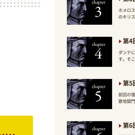
ホメロ
のキリ
第4
ダンテ
す。そ
第5
前回の
歌地獄
第6