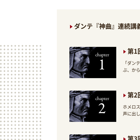
ダンテ『神曲』連続講
第1
「ダンテ
ぶ、か
第2
ホメロ
声に出
第3