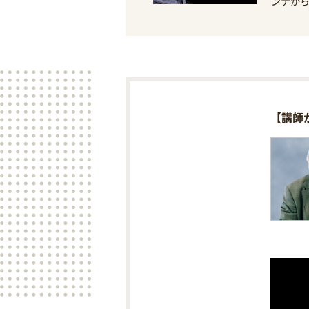
ンテか
【講師