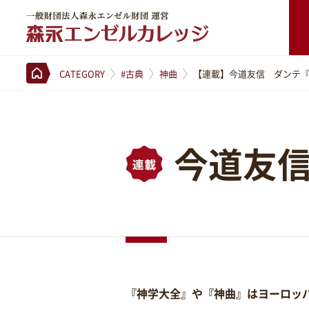
一般財団法人森永エンゼル財団 運営 森永エンゼルカレッジ
CATEGORY
#古典
神曲
【連載】今道友信 ダンテ
今道友
『神学大全』や『神曲』はヨーロッ