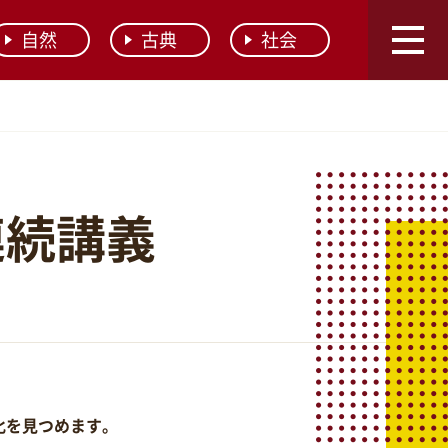
自然
古典
社会
連続講義
化を見つめます。