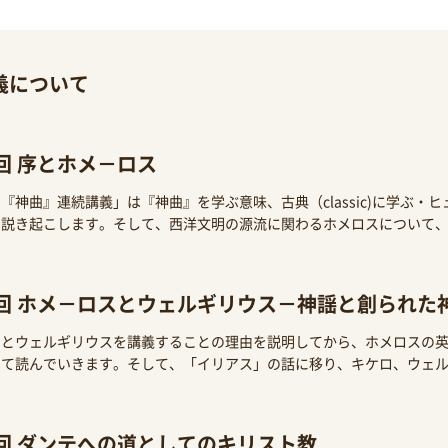
義について
回 序とホメ－ロス
『神曲』連続講義」は『神曲』を学ぶ意味、古典（classic)に学ぶ・
ら説き起こします。そして、西洋文明の源流に関わるホメロスについて
回 ホメ－ロスとウェルギリウス－神謡と創られた
スとウェルギリウスを講義することの理由を説明してから、ホメロスの
して読んでいきます。そして、「イリアス」の話に移り、キケロ、ウェ
回 ダンテへの道としてのキリスト教