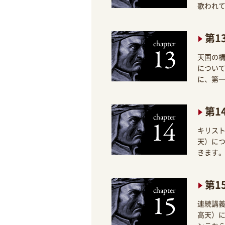
歌われ
第1
天国の
につい
に、第
第1
キリス
天）に
きます
第1
連続講
高天）