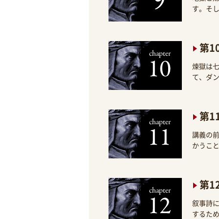
す。そ
第1
煉獄は
て、ダ
第1
講義の
かうこ
第1
叙事詩
するた