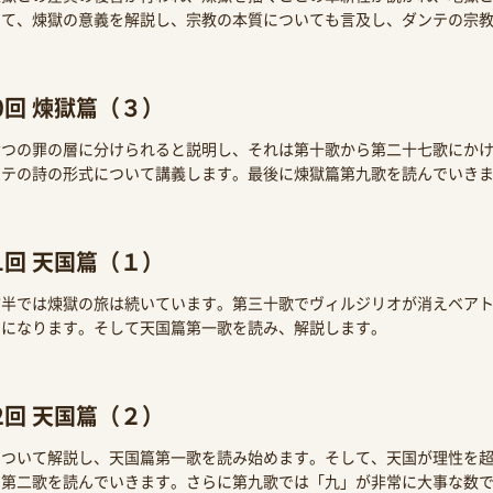
して、煉獄の意義を解説し、宗教の本質についても言及し、ダンテの宗
0回 煉獄篇（３）
七つの罪の層に分けられると説明し、それは第十歌から第二十七歌にか
ンテの詩の形式について講義します。最後に煉獄篇第九歌を読んでいき
1回 天国篇（１）
前半では煉獄の旅は続いています。第三十歌でヴィルジリオが消えベア
とになります。そして天国篇第一歌を読み、解説します。
2回 天国篇（２）
について解説し、天国篇第一歌を読み始めます。そして、天国が理性を
め第二歌を読んでいきます。さらに第九歌では「九」が非常に大事な数