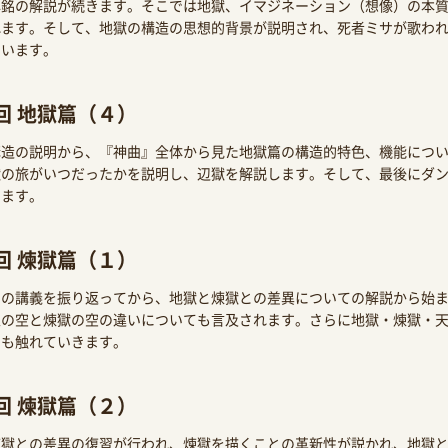
碑銘の解説が続きます。そこでは地獄、イマジネーション（想像）の本
れます。そして、地獄の構造の思想的背景が説明され、死者ミサが歌わ
ています。
回 地獄篇（４）
構造の説明から、『神曲』全体から見た地獄篇の構造的特色、機能につ
獄の旅がいつだったかを説明し、辺獄を解説します。そして、最後にダ
ります。
回 煉獄篇（１）
での講義を振り返ってから、地獄と煉獄との差異についての解説から始
上の空と煉獄の空の違いについても言及されます。さらに地獄・煉獄・
ても触れていきます。
回 煉獄篇（２）
煉獄との差異の復習が行われ、煉獄を描くことの革新性が説かれ、地獄