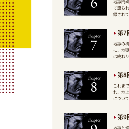
地獄門
て語ら
録され
第7
地獄の
に、地
は終わ
第8
これま
れ、地
につい
第9
地獄と