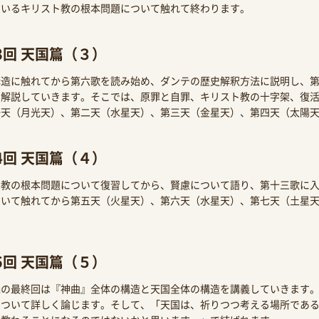
ているキリスト教の根本問題について触れて終わります。
3回 天国篇（３）
構造に触れてから第六歌を読み始め、ダンテの歴史解釈方法に説明し、
て解説していきます。そこでは、原罪と自罪、キリスト教の十字架、復
一天（月光天）、第二天（水星天）、第三天（金星天）、第四天（太陽
4回 天国篇（４）
ト教の根本問題について復習してから、賢慮について語り、第十三歌に
ついて触れてから第五天（火星天）、第六天（水星天）、第七天（土星
。
5回 天国篇（５）
義の最終回は『神曲』全体の構造と天国全体の構造を講義していきます
について詳しく論じます。そして、「天国は、祈りつつ考える場所であ