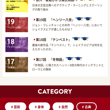
日本の文芸古典へのアクティブ・ラーニングとスクーリン
グの取り組み
第19回 『ヘンリー八世』
ジョン・フレッチャーとの共作『ヘンリー八世』において
シェイクスピアが遺したものは？
第18回 『テンペスト』
最後の劇作品『テンペスト』で、シェイクスピアは何を伝
えたかったのか。
第17回 『冬物語』
『冬物語』に隠されたヘンリー8世の時代のイングランドと
ローマとの関係
#
芸術
#
身体
#
自然
#
古典