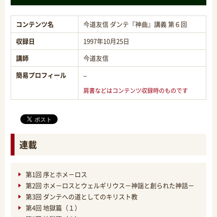
コンテンツ名
今道友信 ダンテ『神曲』講義 第６回
収録日
1997年10月25日
講師
今道友信
簡易プロフィール
–
肩書などはコンテンツ収録時のものです
連載
第1回 序とホメ－ロス
第2回 ホメ－ロスとウェルギリウス－神謡と創られた神話－
第3回 ダンテへの道としてのキリスト教
第4回 地獄篇（１）