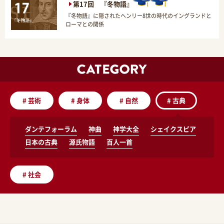
第17回 『冬物語』
『冬物語』に隠されたヘンリー8世の時代のイングランドと
ローマとの関係
#
芸術
#
身体
#
自然
#
古典
ダンテフォーラム
神曲
神学大全
シェイクスピア
日本の古典
源氏物語
百人一首
#
社会