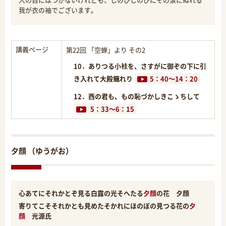
我が衣の袖でございます。
講義ページ
第22回 「空蝉」より その2
10．ありつる小袿を、さすがに御ぞの下に引
き入れて大殿籠れり
5：40～14：20
12．西の君も、もの恥づかしきこゝちして
5：33～6：15
夕顔 （ゆうがお）
心あてにそれかとぞ見る白露の光そへたる
夕顔
の花 夕顔
寄りてこそそれかとも見めたそかれにほのぼの見つる花の
夕
顔
光源氏