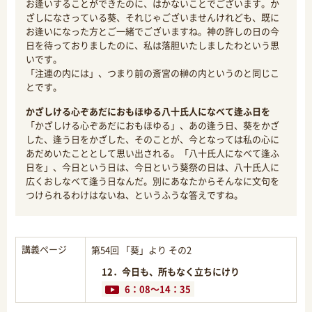
お逢いすることができたのに、はかないことでございます。か
ざしになさっている葵、それじゃございませんけれども、既に
お逢いになった方とご一緒でございますね。神の許しの日の今
日を待っておりましたのに、私は落胆いたしましたわという思
いです。
「注連の内には」、つまり前の斎宮の榊の内というのと同じこ
とです。
かざしける心ぞあだにおもほゆる八十氏人になべて逢ふ日を
「かざしける心ぞあだにおもほゆる」、あの逢う日、葵をかざ
した、逢う日をかざした、そのことが、今となっては私の心に
あだめいたこととして思い出される。「八十氏人になべて逢ふ
日を」、今日という日は、今日という葵祭の日は、八十氏人に
広くおしなべて逢う日なんだ。別にあなたからそんなに文句を
つけられるわけはないね、というふうな答えですね。
講義ページ
第54回 「葵」より その2
12．今日も、所もなく立ちにけり
6：08～14：35