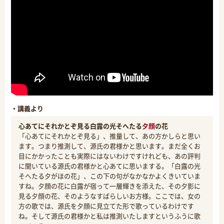
・講義より
心あてにそれかとぞ見る白露の光そへたる
夕顔
の花
「心あてにそれかとぞ見る」、推量して、あの方かしらと思い
ます。つまり推測して、源氏の君様かと思います。まだ全くお
目にかかったことも実際にはないわけですけれども、あの評判
に聞いている源氏の君様かと心あてに思いまする。「白露の光
そへたる夕がほの花」、この下の句がなかなかよくきいていま
すね。夕顔の花に白露が宿って一層輝きを添えた、その夕影に
見る夕顔の花、そのようなすばらしいお方様。ここでは、女の
方の歌では、源氏を夕顔に見立てた形で歌っているわけです
ね。そして源氏の君様かと私は推測いたしますというふうに歌