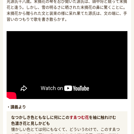
光源氏十八歳。末摘花の琴を忍び聞いた源氏は、頭中将と競って末摘
花と逢う。しかし、雪の明るさに晒された末摘花の鼻に驚くことに。
末摘花から贈られた文と装束の様に呆れ果てた源氏は、文の端に、手
習いのつもりで歌を書き散らかす。
・講義より
なつかしき色ともなしに何にこの
すゑつむ花
を袖に触れけむ
色濃き花と見しかども
懐かしい色とては何にもなくて、どういうわけで、このすゑつ