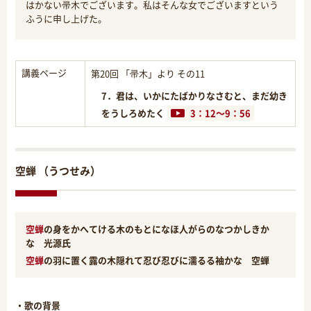
はかない帚木でございます。私はそんな女でございますという
ふうに申し上げた。
講義ページ
第20回 「帚木」より その11
7．君は、いかにたばかりなさむと、まだ幼き
をうしろめたく
3：12～9：56
空蝉 （うつせみ）
空蝉
の身をかへてける木のもとになほ人がらのなつかしきか
な 光源氏
空蝉
の羽に置く露の木隠れて忍び忍びに濡るる袖かな 空蝉
・歌の背景