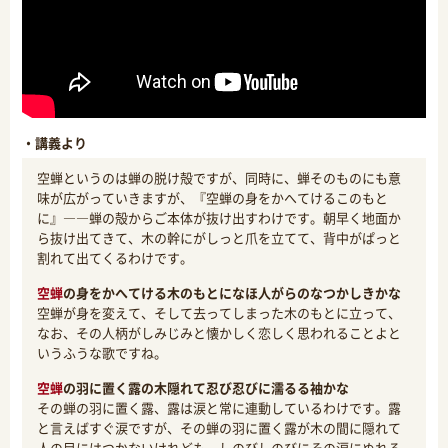
・講義より
空蝉というのは蝉の脱け殻ですが、同時に、蝉そのものにも意
味が広がっていきますが、『空蝉の身をかへてけるこのもと
に』――蝉の殻からご本体が抜け出すわけです。朝早く地面か
ら抜け出てきて、木の幹にがしっと爪を立てて、背中がぱっと
割れて出てくるわけです。
空蝉
の身をかへてける木のもとになほ人がらのなつかしきかな
空蝉が身を変えて、そして去ってしまった木のもとに立って、
なお、その人柄がしみじみと懐かしく恋しく思われることよと
いうふうな歌ですね。
空蝉
の羽に置く露の木隠れて忍び忍びに濡るる袖かな
その蝉の羽に置く露、露は涙と常に連動しているわけです。露
と言えばすぐ涙ですが、その蝉の羽に置く露が木の間に隠れて
人の目にはつかないけれども、しのびしのびにその涙にぬれる