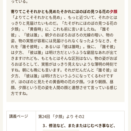
っている。
寄りてこそそれかとも見めたそかれにほのぼの見つる花の
夕顔
「よりてこそそれかとも見め」、もっと近づいて、それかとは
っきりと見届けたいものだ。「たそがれにほのぼの見つる花の
夕顔」、「黄昏時」に、これも前に言いましたね。「誰そ
彼」、「彼は誰」、朝夕のおぼろおぼろの光線の暗い、物の
姿、物の実態が容易には見届けられなくなったようなとき、そ
れを「誰そ彼時」、あるいは「彼は誰時」。後に、「誰そ彼」
は夕方、「彼は誰」は明け方だというふうな窮屈なあれが出て
きますけれども、もともとはそんな区別はない。物の姿がおぼ
ろおぼろとして、実態がはっきり見えないような薄明の時刻で
すね。朝にも晩にも言います。それがだんだんと「誰そ彼」は
夕方、「彼は誰」は明け方というふうになってくるわけです
が、ほのぼのと見たその黄昏時の花の夕顔。つまり朝顔、昼
顔、夕顔という花の姿を人間の顔と連想させて言っている感じ
方ですね。
講義ページ
第24回 「夕顔」より その2
3．修法など、またまたはじむべき事など、