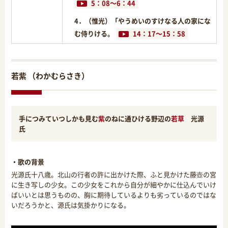
5：08～6：44
4．（惟光）「やうめいのすけなる人の家にな
む侍りける。
14：17～15：58
若紫 （わかむらさき）
手につみていつしかも見む
紫
のねに通ひける野辺の
若草
光源
氏
・歌の背景
光源氏十八歳。北山の行者の許に出かけた際、ふと見かけた藤壺の宮
に生き写しの少女。この少女をこれから自分が細やかに仕込んでいけ
ばいいとは思うものの、胸に期待しているよりも劣っているのではな
いだろうかと、源氏は気掛かりになる。