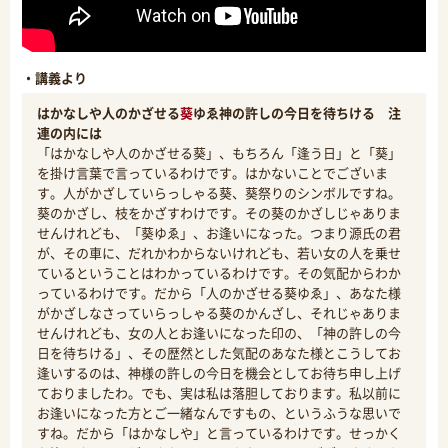
・講義より
はかなしや人のかざせる
葵
ゆゑ神の許しの今日を待ちける 注
連の内には
「はかなしや人のかざせる葵」、もちろん「逢う日」と「葵」
を掛け言葉で言っているわけです。はかないことでございま
す。人がかざしていらっしゃる葵、葵祭りのシンボルですね。
葵のかざし、枝をかざすわけです。その葵のかざしじゃありま
せんけれども、「葵ゆゑ」、お逢いになった。つまり源氏の君
が、その車に、だれかわからないけれども、若い女の人を乗せ
ているということはわかっているわけです。その気配からわか
っているわけです。だから「人のかざせる葵ゆゑ」、あなた様
がかざしなさっていらっしゃる葵のかんざし、それじゃありま
せんけれども、女の人とお逢いになった印の、「神の許しの今
日を待ちける」、その歴然とした気配のあなた様とこうしてお
逢いするのは、神様の許しの今日を機会としてお待ち申し上げ
ておりましたわ。でも、実は私は落胆しております。私以前に
お逢いになった方とご一緒なんですもの、というふうな思いで
すね。だから「はかなしや」と言っているわけです。せっかく