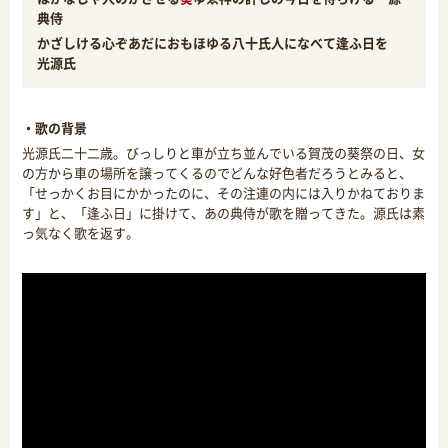
典侍
かざしける心ぞあだにおもほゆる八十氏人になべて逢ふ日を
光源氏
・歌の背景
光源氏二十二歳。びっしりと車が立ち並んでいる賀茂の葵祭の日、女
の方から車の場所を譲ってくるのでどんな好色者だろうとみると、
「せっかくお目にかかったのに、その注連の内には入りかねておりま
す」と、「逢ふ日」に掛けて、あの典侍が歌を贈ってきた。源氏は素
っ気なく歌を返す。