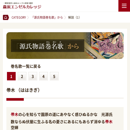
CATEGORY
「源氏物語巻名歌」から
解説（1）
巻名歌一覧に戻る
1
2
3
4
5
帚木 （ははきぎ）
帚木
の心を知らで園原の道にあやなく惑ひぬるかな 光源氏
数ならぬ伏屋に生ふる名の憂さにあるにもあらず消ゆる
帚木
空蝉