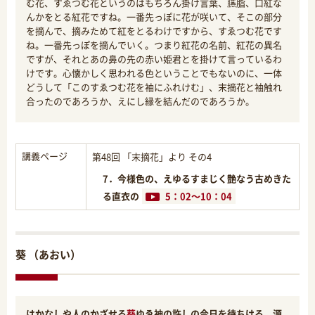
む花、すゑつむ花というのはもちろん掛け言葉、臙脂、口紅な
んかをとる紅花ですね。一番先っぽに花が咲いて、そこの部分
を摘んで、摘みためて紅をとるわけですから、すゑつむ花です
ね。一番先っぽを摘んでいく。つまり紅花の名前、紅花の異名
ですが、それとあの鼻の先の赤い姫君とを掛けて言っているわ
けです。心懐かしく思われる色ということでもないのに、一体
どうして「このすゑつむ花を袖にふれけむ」、末摘花と袖触れ
合ったのであろうか、えにし縁を結んだのであろうか。
講義ページ
第48回 「末摘花」より その4
7．今様色の、えゆるすまじく艶なう古めきた
る直衣の
5：02～10：04
葵 （あおい）
はかなしや人のかざせる
葵
ゆゑ神の許しの今日を待ちける 源