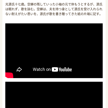
光源氏十七歳。空蝉の残していった小袖の元で休もうとするが、源氏
は眠れず、歌を詠む。空蝉は、夫を持つ身として源氏を受け入れられ
ない耐えがたい思いを、源氏が歌を書き贈ってきた紙の片端に記す。