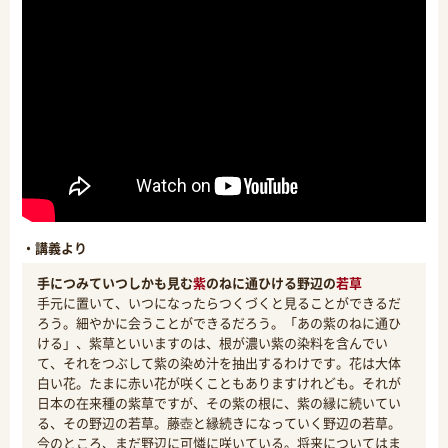
・講義より
手につみていつしかも見む
紫
のねに通ひける野辺の
若草
手元に置いて、いつになったらつくづくと見ることができるだ
ろう。細やかに会うことができるだろう。「あの紫のねに通ひ
ける」、紫草といいますのは、根が濃い紫の染料を含んでい
て、それをつぶして紫の染め汁を抽出するわけです。花は大体
白い花。たまに赤い花が咲くこともありますけれども。それが
日本の在来種の紫草ですが、その紫の根に、紫の縁に続いてい
る、その野辺の若草。藤壺と縁続きになっていく野辺の若草。
今のところ、まだ野辺に可憐に咲いている。将来についてはま