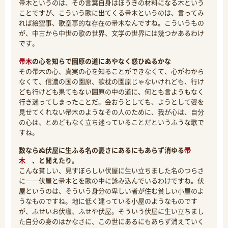
帚木というのは、その言葉自身はほうきの材料になる木という
ことですが、こういう歌に出てくる帚木というのは、言ってみ
れば絵空事、歌空事的な存在の帚木なんですね。こういうもの
が、中古から中世の歌の世界、文学の世界には幾つかあるわけ
です。
帚木
の心を知らで園原の道にあやなく惑ひぬるかな
その帚木の心、真実の心を知ることができなくて、心がわから
なくて、信濃の国の園原、歌枕の園原じゃないけれども、行け
ども行けども果てもない園原の中の道に、何とも言ようもなく
行き迷ってしまったことだ。会おうとしても、ようとして姿を
見せてくれない帚木のようなその人のために、我が心は、自分
の心は、とめどもなく立ち迷っていることだというふうな歌で
すね。
数ならぬ伏屋に生ふる名の憂さにあるにもあらず消ゆる
帚
木
、と聞えたり。
こんな貧しい、見すぼらしい伏屋に生い立ちました名のつらさ
に――伏屋と帚木とを歌の中に詠み込んでいるわけですね。伏
屋というのは、そういう身分の卑しい者が住む貧しい小屋のよ
うなものですね。地に低く建っている小屋のようなものです
が、ふせいお伏廬、ふせや伏屋。そういう伏屋に生い立ちまし
た自分の身のはかなさに、この世にあるにもあらず消えていく