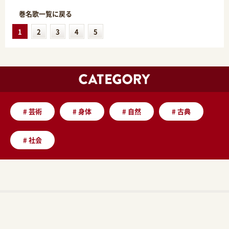
巻名歌一覧に戻る
1
2
3
4
5
#
芸術
#
身体
#
自然
#
古典
#
社会