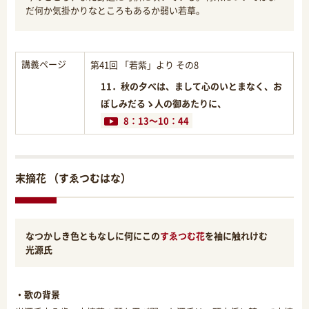
だ何か気掛かりなところもあるか弱い若草。
講義ページ
第41回 「若紫」より その8
11．秋の夕べは、まして心のいとまなく、お
ぼしみだるゝ人の御あたりに、
8：13～10：44
末摘花 （すゑつむはな）
なつかしき色ともなしに何にこの
すゑつむ花
を袖に触れけむ
光源氏
・歌の背景