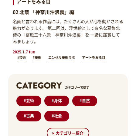
アートをみる目
02 北斎 「神奈川沖浪裏」編
名画と言われる作品には、たくさんの人が心を動かされる
魅力があります。 第二回は、浮世絵として有名な葛飾北
斎の「冨嶽三十六景 神奈川沖浪裏」を 一緒に鑑賞して
みましょう。
2025.1.7 tue
#芸術
#美術
エンゼル美術ラボ
アートをみる目
カテゴリーで探す
#
芸術
#
身体
#
自然
#
古典
#
社会
カテゴリー紹介