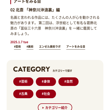
アートをみる目
02 北斎 「神奈川沖浪裏」編
名画と言われる作品には、たくさんの人が心を動かされる
魅力があります。 第二回は、浮世絵として有名な葛飾北
斎の「冨嶽三十六景 神奈川沖浪裏」を 一緒に鑑賞して
みましょう。
2025.1.7 tue
#芸術
#美術
エンゼル美術ラボ
アートをみる目
カテゴリーで探す
#
芸術
#
身体
#
自然
#
古典
#
社会
カテゴリー紹介