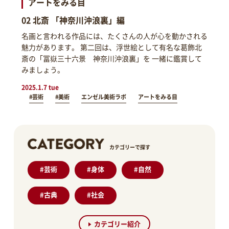
アートをみる目
02 北斎 「神奈川沖浪裏」編
名画と言われる作品には、たくさんの人が心を動かされる
魅力があります。 第二回は、浮世絵として有名な葛飾北
斎の「冨嶽三十六景 神奈川沖浪裏」を 一緒に鑑賞して
みましょう。
2025.1.7 tue
#芸術
#美術
エンゼル美術ラボ
アートをみる目
カテゴリーで探す
#
芸術
#
身体
#
自然
#
古典
#
社会
カテゴリー紹介