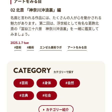
アートをみる目
02 北斎 「神奈川沖浪裏」編
名画と言われる作品には、たくさんの人が心を動かされる
魅力があります。 第二回は、浮世絵として有名な葛飾北
斎の「冨嶽三十六景 神奈川沖浪裏」を 一緒に鑑賞して
みましょう。
2025.1.7 tue
#芸術
#美術
エンゼル美術ラボ
アートをみる目
カテゴリーで探す
#
芸術
#
身体
#
自然
#
古典
#
社会
カテゴリー紹介