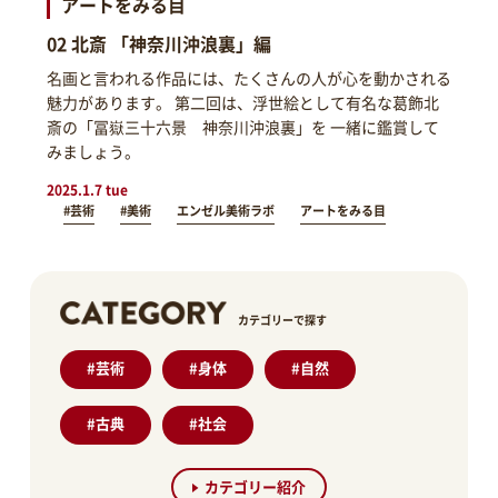
アートをみる目
02 北斎 「神奈川沖浪裏」編
名画と言われる作品には、たくさんの人が心を動かされる
魅力があります。 第二回は、浮世絵として有名な葛飾北
斎の「冨嶽三十六景 神奈川沖浪裏」を 一緒に鑑賞して
みましょう。
2025.1.7 tue
#芸術
#美術
エンゼル美術ラボ
アートをみる目
カテゴリーで探す
#
芸術
#
身体
#
自然
#
古典
#
社会
カテゴリー紹介