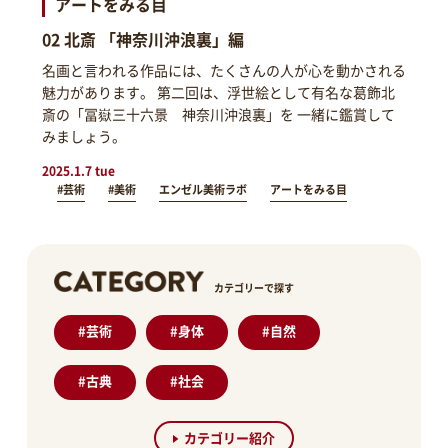
アートをみる目
02 北斎 「神奈川沖浪裏」編
名画と言われる作品には、たくさんの人が心を動かされる
魅力があります。 第二回は、浮世絵として有名な葛飾北
斎の「冨嶽三十六景 神奈川沖浪裏」を 一緒に鑑賞して
みましょう。
2025.1.7 tue
#芸術
#美術
エンゼル美術ラボ
アートをみる目
カテゴリーで探す
#
芸術
#
身体
#
自然
#
古典
#
社会
カテゴリー紹介