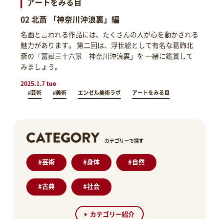
アートをみる目
02 北斎 「神奈川沖浪裏」編
名画と言われる作品には、たくさんの人が心を動かされる
魅力があります。 第二回は、浮世絵として有名な葛飾北
斎の「冨嶽三十六景 神奈川沖浪裏」を 一緒に鑑賞して
みましょう。
2025.1.7 tue
#芸術
#美術
エンゼル美術ラボ
アートをみる目
カテゴリーで探す
#
芸術
#
身体
#
自然
#
古典
#
社会
カテゴリー紹介