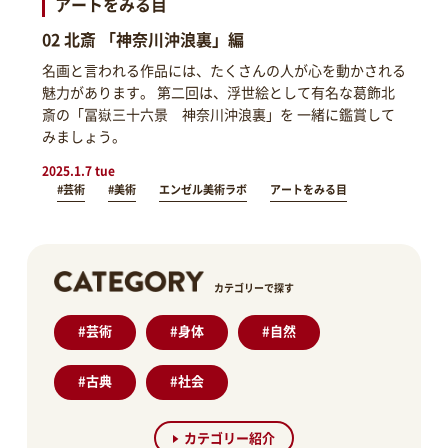
アートをみる目
02 北斎 「神奈川沖浪裏」編
名画と言われる作品には、たくさんの人が心を動かされる
魅力があります。 第二回は、浮世絵として有名な葛飾北
斎の「冨嶽三十六景 神奈川沖浪裏」を 一緒に鑑賞して
みましょう。
2025.1.7 tue
#芸術
#美術
エンゼル美術ラボ
アートをみる目
カテゴリーで探す
#
芸術
#
身体
#
自然
#
古典
#
社会
カテゴリー紹介