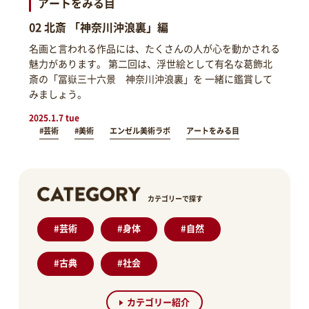
アートをみる目
02 北斎 「神奈川沖浪裏」編
名画と言われる作品には、たくさんの人が心を動かされる
魅力があります。 第二回は、浮世絵として有名な葛飾北
斎の「冨嶽三十六景 神奈川沖浪裏」を 一緒に鑑賞して
みましょう。
2025.1.7 tue
#芸術
#美術
エンゼル美術ラボ
アートをみる目
カテゴリーで探す
#
芸術
#
身体
#
自然
#
古典
#
社会
カテゴリー紹介