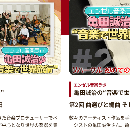
エンゼル音楽ラボ
”
亀田誠治の“音楽で世
日
第2回 曲選びと編曲 
きた音楽プロデューサーでベ
数々のアーティスト作品を手
が中心となり世界の楽器を集
ーシストの亀田誠治さん。亀