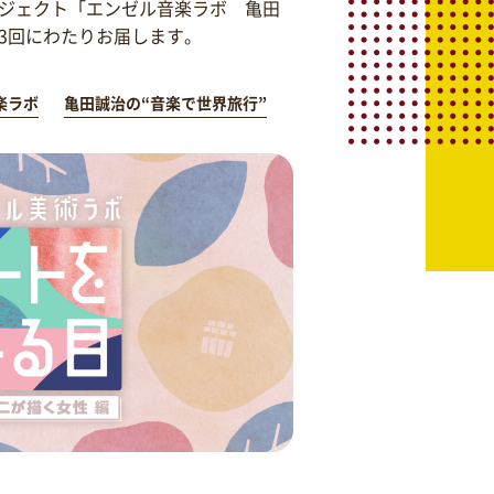
ジェクト「エンゼル音楽ラボ 亀田
を3回にわたりお届します。
楽ラボ
亀田誠治の“音楽で世界旅行”