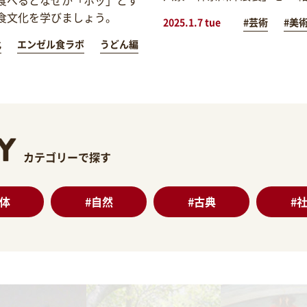
食文化を学びましょう。
2025.1.7 tue
#芸術
#美
化
エンゼル食ラボ
うどん編
カテゴリーで探す
体
#
自然
#
古典
#