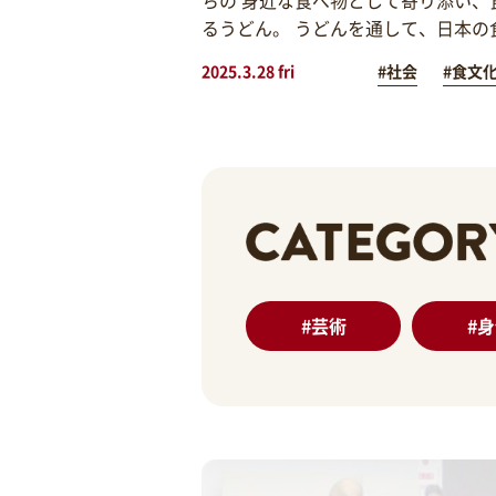
るうどん。 うどんを通して、日本の
2025.3.28 fri
#社会
#食文
#
芸術
#
身