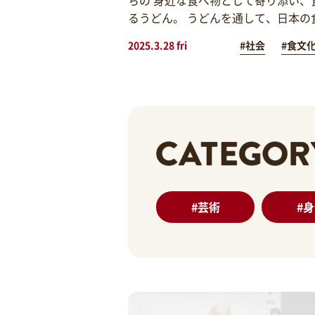
るうどん。 うどんを通して、日本の
2025.3.28 fri
#社会
#食文
#
芸術
#
身