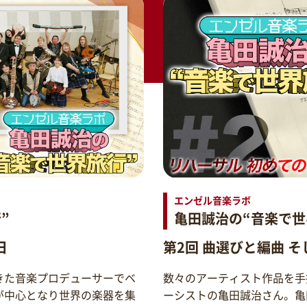
エンゼル音楽ラボ
”
亀田誠治の“音楽で世
日
第2回 曲選びと編曲 
きた音楽プロデューサーでベ
数々のアーティスト作品を手
が中心となり世界の楽器を集
ーシストの亀田誠治さん。亀