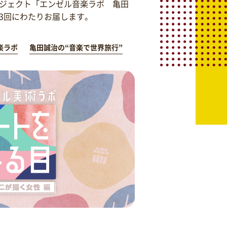
ジェクト「エンゼル音楽ラボ 亀田
を3回にわたりお届します。
楽ラボ
亀田誠治の“音楽で世界旅行”