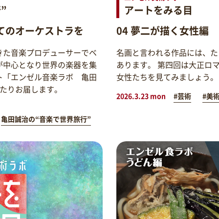
”
アートをみる目
てのオーケストラを
04 夢二が描く女性編
きた音楽プロデューサーでベ
名画と言われる作品には、た
が中心となり世界の楽器を集
あります。 第四回は大正ロ
ト「エンゼル音楽ラボ 亀田
女性たちを見てみましょう。
わたりお届します。
2026.3.23 mon
#芸術
#美
亀田誠治の“音楽で世界旅行”