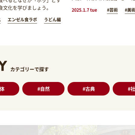
食文化を学びましょう。
2025.1.7 tue
#芸術
#美
化
エンゼル食ラボ
うどん編
カテゴリーで探す
体
#
自然
#
古典
#