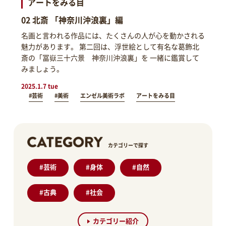
アートをみる目
02 北斎 「神奈川沖浪裏」編
名画と言われる作品には、たくさんの人が心を動かされる
魅力があります。 第二回は、浮世絵として有名な葛飾北
斎の「冨嶽三十六景 神奈川沖浪裏」を 一緒に鑑賞して
みましょう。
2025.1.7 tue
#芸術
#美術
エンゼル美術ラボ
アートをみる目
カテゴリーで探す
#
芸術
#
身体
#
自然
#
古典
#
社会
カテゴリー紹介