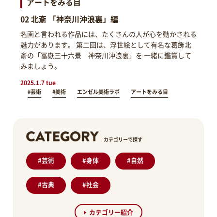
アートをみる目
02 北斎 「神奈川沖浪裏」編
名画と言われる作品には、たくさんの人が心を動かされる
魅力があります。 第二回は、浮世絵として有名な葛飾北
斎の「冨嶽三十六景 神奈川沖浪裏」を 一緒に鑑賞して
みましょう。
2025.1.7 tue
#芸術
#美術
エンゼル美術ラボ
アートをみる目
カテゴリーで探す
#
芸術
#
身体
#
自然
#
古典
#
社会
カテゴリー紹介