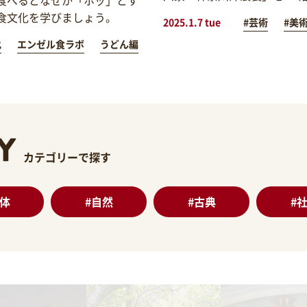
食文化を学びましょう。
2025.1.7 tue
#芸術
#美
化
エンゼル食ラボ
うどん編
カテゴリーで探す
体
#
自然
#
古典
#