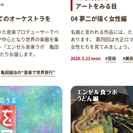
”
アートをみる目
てのオーケストラを
04 夢二が描く女性編
きた音楽プロデューサーでベ
名画と言われる作品には、た
が中心となり世界の楽器を集
あります。 第四回は大正ロ
ト「エンゼル音楽ラボ 亀田
女性たちを見てみましょう。
わたりお届します。
2026.3.23 mon
#芸術
#美
亀田誠治の“音楽で世界旅行”