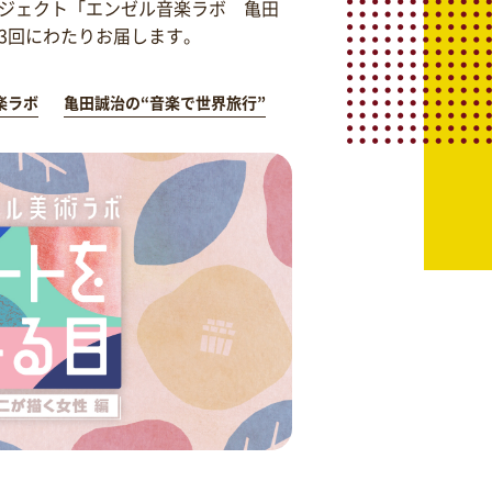
ジェクト「エンゼル音楽ラボ 亀田
を3回にわたりお届します。
楽ラボ
亀田誠治の“音楽で世界旅行”