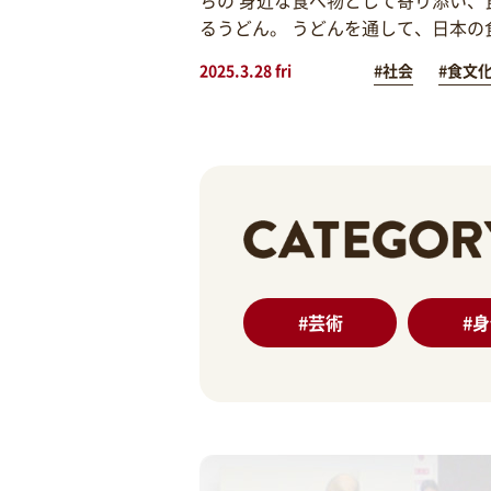
るうどん。 うどんを通して、日本の
2025.3.28 fri
#社会
#食文
#
芸術
#
身