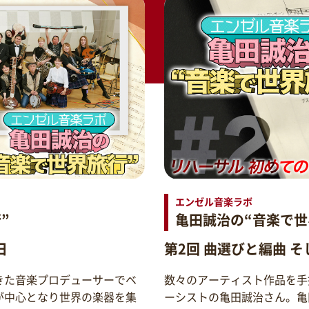
エンゼル音楽ラボ
”
亀田誠治の“音楽で世
日
第2回 曲選びと編曲 
きた音楽プロデューサーでベ
数々のアーティスト作品を手
が中心となり世界の楽器を集
ーシストの亀田誠治さん。亀