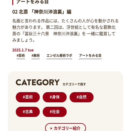
アートをみる目
02 北斎 「神奈川沖浪裏」編
名画と言われる作品には、たくさんの人が心を動かされる
魅力があります。 第二回は、浮世絵として有名な葛飾北
斎の「冨嶽三十六景 神奈川沖浪裏」を 一緒に鑑賞して
みましょう。
2025.1.7 tue
#芸術
#美術
エンゼル美術ラボ
アートをみる目
カテゴリーで探す
#
芸術
#
身体
#
自然
#
古典
#
社会
カテゴリー紹介